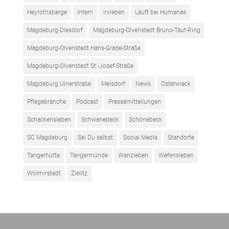
Heyrothsberge
intern
Irxleben
Läuft bei Humanas
Magdeburg-Diesdorf
Magdeburg-Olvenstedt Bruno-Taut-Ring
Magdeburg-Olvenstedt Hans-Grade-Straße
Magdeburg-Olvenstedt St.-Josef-Straße
Magdeburg Ulnerstraße
Meisdorf
News
Osterwieck
Pflegebranche
Podcast
Pressemitteilungen
Schackensleben
Schwanebeck
Schönebeck
SC Magdeburg
Sei Du selbst
Social Media
Standorte
Tangerhütte
Tangermünde
Wanzleben
Wefensleben
Wolmirstedt
Zielitz