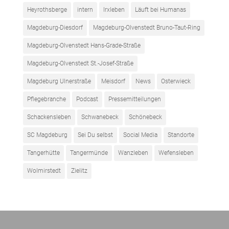
Heyrothsberge
intern
Irxleben
Läuft bei Humanas
Magdeburg-Diesdorf
Magdeburg-Olvenstedt Bruno-Taut-Ring
Magdeburg-Olvenstedt Hans-Grade-Straße
Magdeburg-Olvenstedt St.-Josef-Straße
Magdeburg Ulnerstraße
Meisdorf
News
Osterwieck
Pflegebranche
Podcast
Pressemitteilungen
Schackensleben
Schwanebeck
Schönebeck
SC Magdeburg
Sei Du selbst
Social Media
Standorte
Tangerhütte
Tangermünde
Wanzleben
Wefensleben
Wolmirstedt
Zielitz