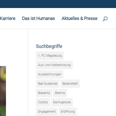
Karriere
Das ist Humanas
Aktuelles & Presse
Suchbegriffe
1. FC Magdeburg
Aus- und Weiterbildung
Auszeichnungen
Bad Suderode
Ballenstedt
Biederitz
Brehna
Colbitz
Darlingerode
Engagement
Eröffnung