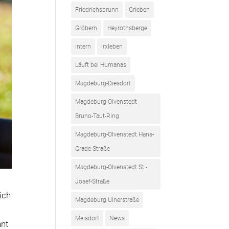
Friedrichsbrunn
Grieben
Gröbern
Heyrothsberge
intern
Irxleben
Läuft bei Humanas
Magdeburg-Diesdorf
Magdeburg-Olvenstedt
Bruno-Taut-Ring
Magdeburg-Olvenstedt Hans-
Grade-Straße
Magdeburg-Olvenstedt St.-
Josef-Straße
ich
Magdeburg Ulnerstraße
Meisdorf
News
nnt