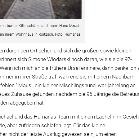
.) mit bunter Kittelschürze und ihrem Hund Mausi
n an ihrem Wohnhaus in Roitzsch. Foto: Humanas
n durch den Ort gehen und sich die großen sowie kleinen
rinnert sich Simone Wlodarski noch daran, wie sie die 97-
 „Wenn ich mich an die frühere Ursel erinnere, dann denke ich 
 immer in ihrer Straße traf, während sie mit einem Nachbarn
 fehlen.“ Mausi, ein kleiner Mischlingshund, war jahrelang an
 neues Zuhause gefunden, nachdem die 96-Jährige die Betreuu
nden abgegeben hat.
Michael und das Humanas-Team mit einem Lächeln im Gesich
, aber zufrieden schlafen legt. Für das kleine
er nicht der letzte Ausflug gewesen sein, um einen