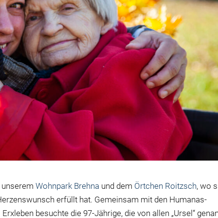
en unserem
Wohnpark Brehna
und dem
Örtchen Roitzsch
, wo s
Herzenswunsch erfüllt hat. Gemeinsam mit den Humanas-
rxleben besuchte die 97-Jährige, die von allen „Ursel“ gena