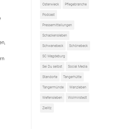
Osterwieck
Pflegebranche
Podcast
e
Pressemitteilungen
Schackensleben
en,
Schwanebeck
Schönebeck
SC Magdeburg
arn
Sei Du selbst
Social Media
Standorte
Tangerhütte
Tangermünde
Wanzleben
Wefensleben
Wolmirstedt
Zielitz