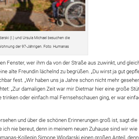
rski (l.) und Ursula Michael besuchen die
Wohnung der 97-Jährigen. Foto: Humanas
en Fenster, wer ihm da von der Straße aus zuwinkt, und gleic
ine alte Freundin lächelnd zu begrüßen. „Du wirst ja gut gepfle
achbar fest. „Wir haben uns ja Jahre schon nicht mehr gesehen
htet: „Zur damaligen Zeit war mir Dietmar hier eine große Stü
trinken oder einfach mal Fernsehschauen ging, er war einf
sehen und über die schönen Erinnerungen groß ist, sagt die 
 ich nie bereut, denn in meinem neuen Zuhause sind wir wie
Humanas-Kollegin Simone Wlodarski einen großen Anteil, denn