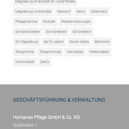
Magdeburg-Olvenstedt St.-Josef-Straße
Magdeburg Ulnerstraße
Meisdorf
News
Osterwieck
Pflegebranche
Podcast
Pressemitteilungen
Schackensleben
Schwanebeck
Schönebeck
SC Magdeburg
Sei Du selbst
Social Media
Standorte
Tangerhütte
Tangermünde
Wanzleben
Wefensleben
Wolmirstedt
Zielitz
GESCHÄFTSFÜHRUNG & VERWALTUNG
Humanas Pflege GmbH & Co. KG
Südstraße 1