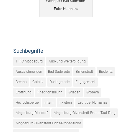
Wohnpark Bad Suderode.
Foto: Humanas
Suchbegriffe
1. FC Magdeburg
Aus- und Weiterbildung
Auszeichnungen
Bad Suderode
Ballenstedt
Biederitz
Brehna
Colbitz
Darlingerode
Engagement
Eröffnung
Friedrichsbrunn
Grieben
Gröbern
Heyrothsberge
intern
Irxleben
Läuft bei Humanas
Magdeburg-Diesdorf
Magdeburg-Olvenstedt Bruno-Taut-Ring
Magdeburg-Olvenstedt Hans-Grade-Straße