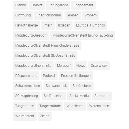
Brehna
Colbitz
Darlingerode
Engagement
Eröffnung
Friedrichsbrunn
Grieben
Gröbern
Heyrothsberge
intern
Irxleben
Läuft bei Humanas
Magdeburg-Diesdorf
Magdeburg-Olvenstedt Bruno-Taut-Ring
Magdeburg-Olvenstedt Hans-Grade-Straße
Magdeburg-Olvenstedt St.-Josef-Straße
Magdeburg Ulnerstraße
Meisdorf
News
Osterwieck
Pflegebranche
Podcast
Pressemitteilungen
Schackensleben
Schwanebeck
Schönebeck
SC Magdeburg
Sei Du selbst
Social Media
Standorte
Tangerhütte
Tangermünde
Wanzleben
Wefensleben
Wolmirstedt
Zielitz