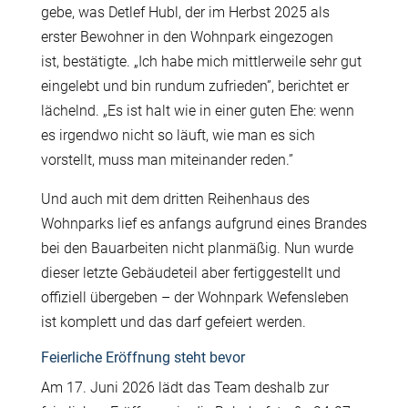
gebe, was Detlef Hubl, der im Herbst 2025 als
erster Bewohner in den Wohnpark eingezogen
ist, best
ä
tigte.
„
Ich habe mich mittlerweile sehr gut
eingelebt und bin rundum zufrieden”, berichtet er
l
ä
chelnd.
„
Es ist halt wie in einer guten Ehe: wenn
es irgendwo nicht so l
ä
uft, wie man es sich
vorstellt, muss man miteinander reden.”
Und auch mit dem dritten Reihenhaus des
Wohnparks lief es anfangs aufgrund eines Brandes
bei den Bauarbeiten nicht planm
äß
ig. Nun wurde
dieser letzte Geb
ä
udeteil aber fertiggestellt und
offiziell
ü
bergeben – der Wohnpark Wefensleben
ist komplett und das darf gefeiert werden.
Feierliche Eröffnung steht bevor
Am 17. Juni 2026 l
ä
dt das Team deshalb zur