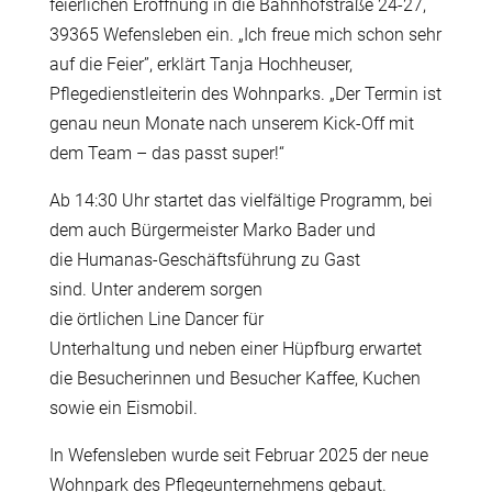
feierlichen Er
ö
ffnung in die Bahnhofstra
ß
e 24-27,
39365 Wefensleben ein.
„Ich freue mich schon sehr
auf die Feier”, erkl
ä
rt Tanja Hochheuser,
Pflegedienstleiterin des Wohnparks. „Der Termin ist
genau neun Monate nach unserem Kick
‑
Off mit
dem Team – das passt super!“
Ab 14:30 Uhr startet das vielf
ä
ltige Programm, bei
dem auch B
ü
rgermeister Marko Bader und
die Humanas-Gesch
ä
ftsf
ü
hrung zu Gast
sind. Unter anderem sorgen
die
ö
rtlichen Line Dancer f
ü
r
Unterhaltung und neben einer H
ü
pfburg erwartet
die Besucherinnen und Besucher Kaffee, Kuchen
sowie ein Eismobil.
In Wefensleben wurde seit Februar 2025 der neue
Wohnpark des Pflegeunternehmens gebaut.