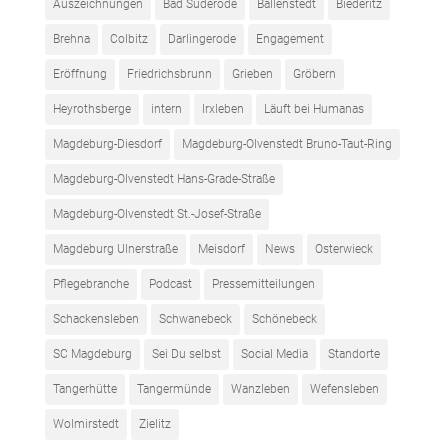
Auszeichnungen
Bad Suderode
Ballenstedt
Biederitz
Brehna
Colbitz
Darlingerode
Engagement
Eröffnung
Friedrichsbrunn
Grieben
Gröbern
Heyrothsberge
intern
Irxleben
Läuft bei Humanas
Magdeburg-Diesdorf
Magdeburg-Olvenstedt Bruno-Taut-Ring
Magdeburg-Olvenstedt Hans-Grade-Straße
Magdeburg-Olvenstedt St.-Josef-Straße
Magdeburg Ulnerstraße
Meisdorf
News
Osterwieck
Pflegebranche
Podcast
Pressemitteilungen
Schackensleben
Schwanebeck
Schönebeck
SC Magdeburg
Sei Du selbst
Social Media
Standorte
Tangerhütte
Tangermünde
Wanzleben
Wefensleben
Wolmirstedt
Zielitz