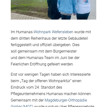
Im Humanas-
Wohnpark Wefensleben
wurde mit
dem dritten Reihenhaus der letzte Geb
ä
udeteil
fertiggestellt und offiziell
ü
bergeben. Dies
soll gemeinsam mit dem B
ü
rgermeister
und dem Humanas-Team im Juni bei der
Feierlichen Er
ö
ffnung gefeiert werden.
Erst vor wenigen Tagen haben sich Interessierte
beim
„
Tag der offenen Wohnparkt
ü
r” einen
Eindruck vom 24. Standort des
Pflegeunternehmens Humanas machen k
ö
nnen.
Gemeinsam mit der
Magdeburger-Orthopädie
GmbH (MOT)
wurde rundum
ü
ber Pflegeangebote,