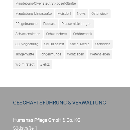
Magdeburg-Olvenstedt St.-Josef-Straße
Magdeburg Ulnerstraße
Meisdorf
News
Osterwieck
Pflegebranche
Podcast
Pressemitteilungen
Schackensleben
Schwanebeck
Schönebeck
SC Magdeburg
Sei Du selbst
Social Media
Standorte
Tangerhütte
Tangermünde
Wanzleben
Wefensleben
Wolmirstedt
Zielitz
GESCHÄFTSFÜHRUNG & VERWALTUNG
Humanas Pflege GmbH & Co. KG
Südstraße 1