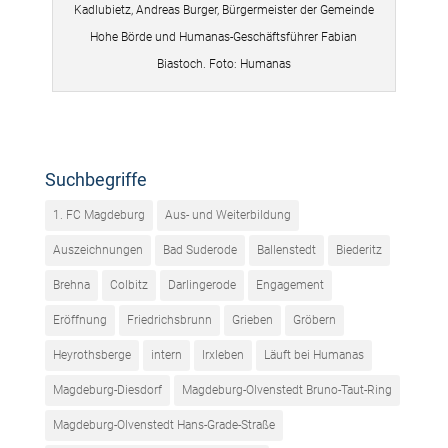
Kadlubietz, Andreas Burger, Bürgermeister der Gemeinde
Hohe Börde und Humanas-Geschäftsführer Fabian
Biastoch. Foto: Humanas
Suchbegriffe
1. FC Magdeburg
Aus- und Weiterbildung
Auszeichnungen
Bad Suderode
Ballenstedt
Biederitz
Brehna
Colbitz
Darlingerode
Engagement
Eröffnung
Friedrichsbrunn
Grieben
Gröbern
Heyrothsberge
intern
Irxleben
Läuft bei Humanas
Magdeburg-Diesdorf
Magdeburg-Olvenstedt Bruno-Taut-Ring
Magdeburg-Olvenstedt Hans-Grade-Straße