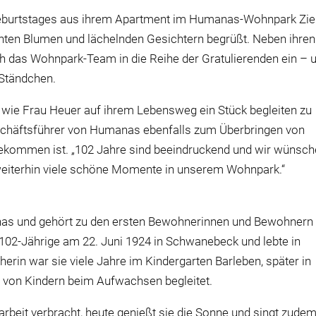
eburtstages aus ihrem Apartment im Humanas-Wohnpark Ziel
, bunten Blumen und lächelnden Gesichtern begrüßt. Neben ihren
h das Wohnpark-Team in die Reihe der Gratulierenden ein – 
 Ständchen.
wie Frau Heuer auf ihrem Lebensweg ein Stück begleiten zu
Geschäftsführer von Humanas ebenfalls zum Überbringen von
ekommen ist. „102 Jahre sind beeindruckend und wir wünsc
weiterhin viele schöne Momente in unserem Wohnpark.“
nas und gehört zu den ersten Bewohnerinnen und Bewohnern
 102-Jährige am 22. Juni 1924 in Schwanebeck und lebte in
erin war sie viele Jahre im Kindergarten Barleben, später in
nen von Kindern beim Aufwachsen begleitet.
enarbeit verbracht, heute genießt sie die Sonne und singt zude