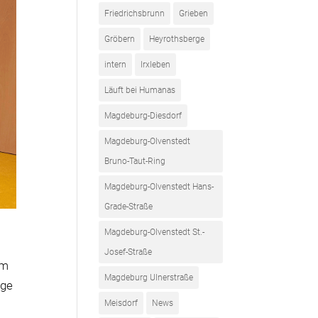
Friedrichsbrunn
Grieben
Gröbern
Heyrothsberge
intern
Irxleben
Läuft bei Humanas
Magdeburg-Diesdorf
Magdeburg-Olvenstedt
Bruno-Taut-Ring
Magdeburg-Olvenstedt Hans-
Grade-Straße
Magdeburg-Olvenstedt St.-
Josef-Straße
am
Magdeburg Ulnerstraße
age
Meisdorf
News