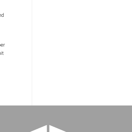
nd
ber
it