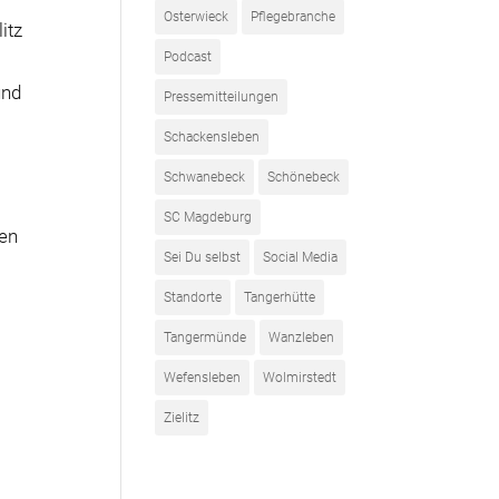
Osterwieck
Pflegebranche
itz
Podcast
und
Pressemitteilungen
Schackensleben
Schwanebeck
Schönebeck
SC Magdeburg
hen
Sei Du selbst
Social Media
Standorte
Tangerhütte
Tangermünde
Wanzleben
Wefensleben
Wolmirstedt
Zielitz
m