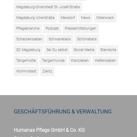
Magdeburg-Olvenstedt St.-Josef-Straße
Magdeburg Ulnerstraße
Meisdorf
News
Osterwieck
Pflegebranche
Podcast
Pressemitteilungen
Schackensleben
Schwanebeck
Schönebeck
SC Magdeburg
Sei Du selbst
Social Media
Standorte
Tangerhütte
Tangermünde
Wanzleben
Wefensleben
Wolmirstedt
Zielitz
GESCHÄFTSFÜHRUNG & VERWALTUNG
Humanas Pflege GmbH & Co. KG