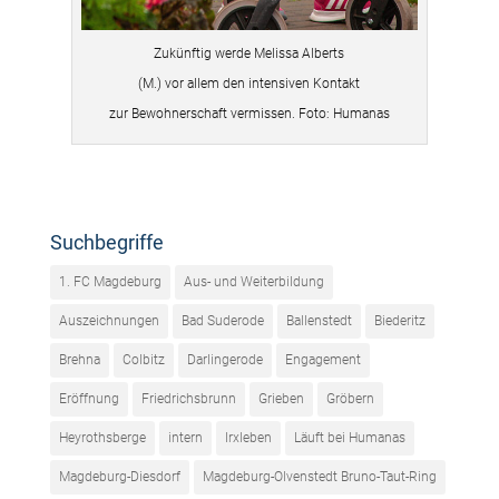
Zukünftig werde Melissa Alberts
(M.) vor allem den intensiven Kontakt
zur Bewohnerschaft vermissen. Foto: Humanas
Suchbegriffe
1. FC Magdeburg
Aus- und Weiterbildung
Auszeichnungen
Bad Suderode
Ballenstedt
Biederitz
Brehna
Colbitz
Darlingerode
Engagement
Eröffnung
Friedrichsbrunn
Grieben
Gröbern
Heyrothsberge
intern
Irxleben
Läuft bei Humanas
Magdeburg-Diesdorf
Magdeburg-Olvenstedt Bruno-Taut-Ring