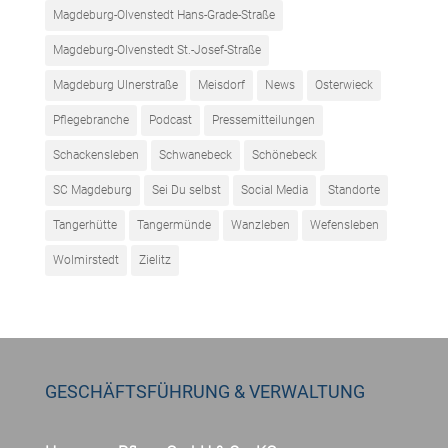
Magdeburg-Olvenstedt Hans-Grade-Straße
Magdeburg-Olvenstedt St.-Josef-Straße
Magdeburg Ulnerstraße
Meisdorf
News
Osterwieck
Pflegebranche
Podcast
Pressemitteilungen
Schackensleben
Schwanebeck
Schönebeck
SC Magdeburg
Sei Du selbst
Social Media
Standorte
Tangerhütte
Tangermünde
Wanzleben
Wefensleben
Wolmirstedt
Zielitz
GESCHÄFTSFÜHRUNG & VERWALTUNG