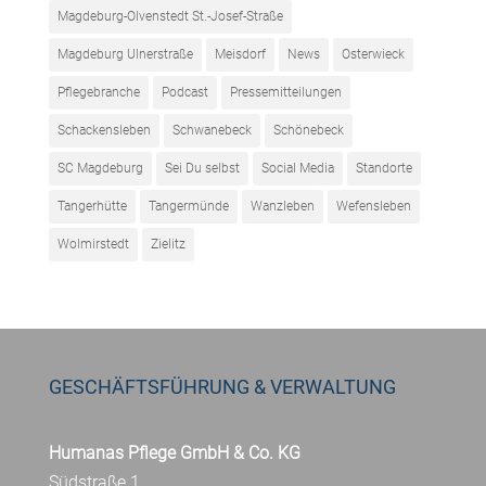
Magdeburg-Olvenstedt St.-Josef-Straße
Magdeburg Ulnerstraße
Meisdorf
News
Osterwieck
Pflegebranche
Podcast
Pressemitteilungen
Schackensleben
Schwanebeck
Schönebeck
SC Magdeburg
Sei Du selbst
Social Media
Standorte
Tangerhütte
Tangermünde
Wanzleben
Wefensleben
Wolmirstedt
Zielitz
GESCHÄFTSFÜHRUNG & VERWALTUNG
Humanas Pflege GmbH & Co. KG
Südstraße 1