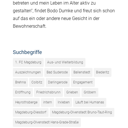
betreten und mein Leben im Alter aktiv zu
gestalten“, findet Bodo Dumke und freut sich schon
auf das ein oder andere neue Gesicht in der
Bewohnerschaft.
Suchbegriffe
1. FC Magdeburg
Aus- und Weiterbildung
Auszeichnungen
Bad Suderode
Ballenstedt
Biederitz
Brehna
Colbitz
Darlingerode
Engagement
Eröffnung
Friedrichsbrunn
Grieben
Gröbern
Heyrothsberge
intern
Irxleben
Läuft bei Humanas
Magdeburg-Diesdorf
Magdeburg-Olvenstedt Bruno-Taut-Ring
Magdeburg-Olvenstedt Hans-Grade-Straße