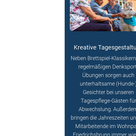
Kreative Tagesgestalt
Neben Brettspiel-Klassiker
regelmäßigen Denksport
Übungen sorgen auch
unterhaltsame (Hunde-
Gesichter bei unseren
Tagespflege-Gästen fü
Abwechslung. Außerde
bringen die Jahreszeiten u
Mitarbeitende im Wohnp
Friedrichsbrunn immer wi