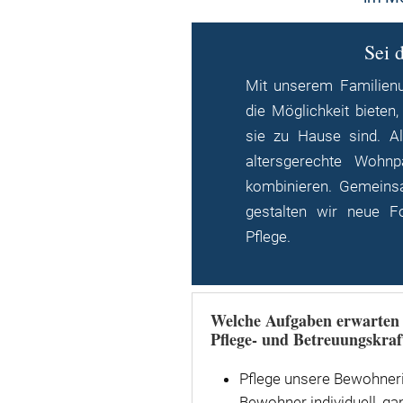
Sei 
Mit unserem Familien
die Möglichkeit biete
sie zu Hause sind. A
altersgerechte Woh
kombinieren. Gemeinsa
gestalten wir neue Fo
Pflege.
Welche Aufgaben erwarten 
Pflege- und Betreuungskraf
Pflege unsere Bewohner
Bewohner individuell, ga