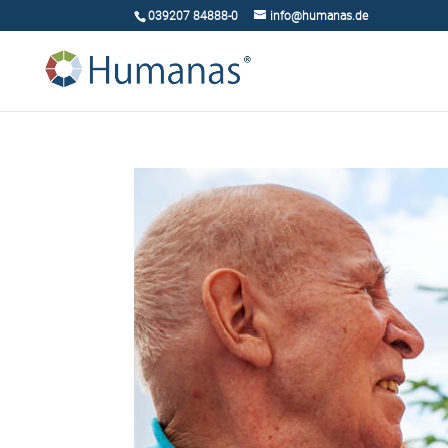
039207 84888-0
info@humanas.de