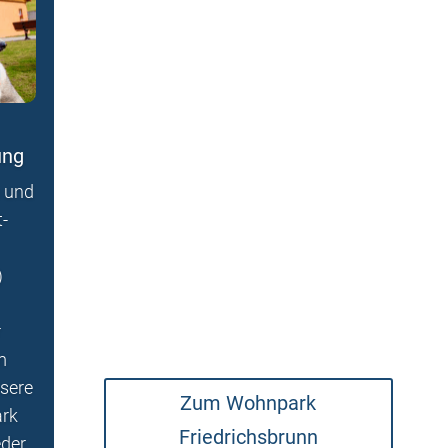
ung
n und
-
)
r
m
nsere
Zum Wohnpark
ark
Friedrichsbrunn
eder