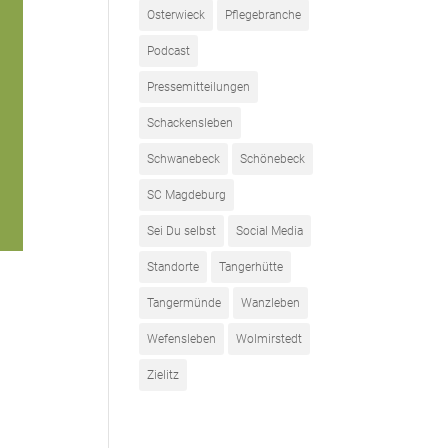
Osterwieck
Pflegebranche
Podcast
Pressemitteilungen
Schackensleben
Schwanebeck
Schönebeck
SC Magdeburg
Sei Du selbst
Social Media
Standorte
Tangerhütte
Tangermünde
Wanzleben
Wefensleben
Wolmirstedt
Zielitz