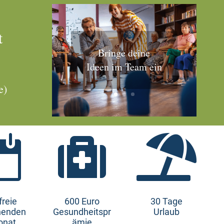
t
Bringe deine
Ideen im Team ein
e)



freie
600 Euro
30 Tage
enden
Gesundheitspr
Urlaub
onat
ämie