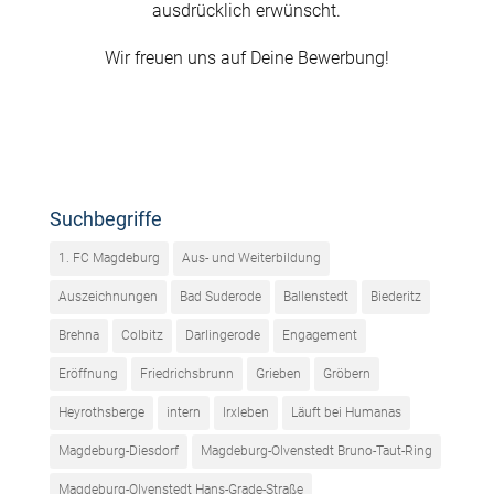
ausdrücklich erwünscht.
Wir freuen uns auf Deine Bewerbung!
Suchbegriffe
1. FC Magdeburg
Aus- und Weiterbildung
Auszeichnungen
Bad Suderode
Ballenstedt
Biederitz
Brehna
Colbitz
Darlingerode
Engagement
Eröffnung
Friedrichsbrunn
Grieben
Gröbern
Heyrothsberge
intern
Irxleben
Läuft bei Humanas
Magdeburg-Diesdorf
Magdeburg-Olvenstedt Bruno-Taut-Ring
Magdeburg-Olvenstedt Hans-Grade-Straße