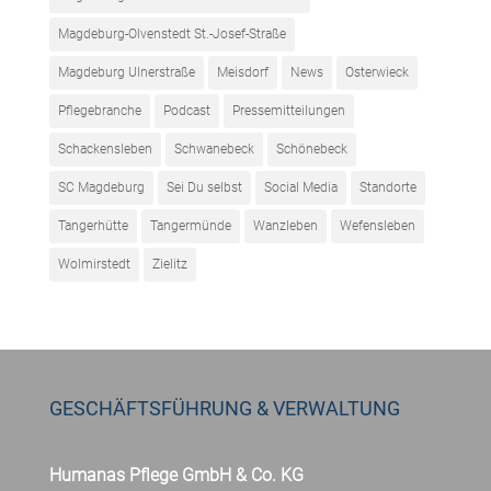
Magdeburg-Olvenstedt St.-Josef-Straße
Magdeburg Ulnerstraße
Meisdorf
News
Osterwieck
Pflegebranche
Podcast
Pressemitteilungen
Schackensleben
Schwanebeck
Schönebeck
SC Magdeburg
Sei Du selbst
Social Media
Standorte
Tangerhütte
Tangermünde
Wanzleben
Wefensleben
Wolmirstedt
Zielitz
GESCHÄFTSFÜHRUNG & VERWALTUNG
Humanas Pflege GmbH & Co. KG