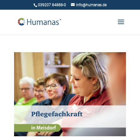
039207 84888-0
info@humanas.de