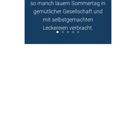
so manch lauem Sommertag in
gemütlicher Gesellschaft und
mit selbstgemachten
Leckereien verbracht.