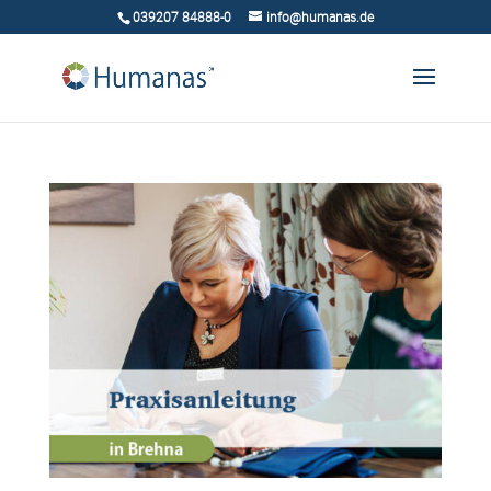
039207 84888-0
info@humanas.de