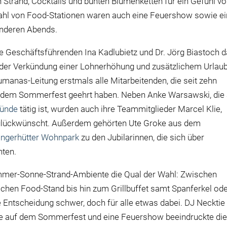
n Strand, Cocktails und bunten Blumenketten für ein Gefühl v
zahl von Food-Stationen waren auch eine Feuershow sowie ei
onderen Abends.
die Geschäftsführenden Ina Kadlubietz und Dr. Jörg Biastoch 
 der Verkündung einer Lohnerhöhung und zusätzlichem Urlau
manas-Leitung erstmals alle Mitarbeitenden, die seit zehn
 dem Sommerfest geehrt haben. Neben Anke Warsawski, die 
ünde
tätig ist, wurden auch ihre Teammitglieder Marcel Klie,
lückwünscht. Außerdem gehörten Ute Groke aus dem
ngerhütter Wohnpark
zu den Jubilarinnen, die sich über
ten.
mmer-Sonne-Strand-Ambiente die Qual der Wahl: Zwischen
schen Food-Stand bis hin zum Grillbuffet samt Spanferkel od
 Entscheidung schwer, doch für alle etwas dabei. DJ Necktie
nde auf dem Sommerfest und eine Feuershow beeindruckte di