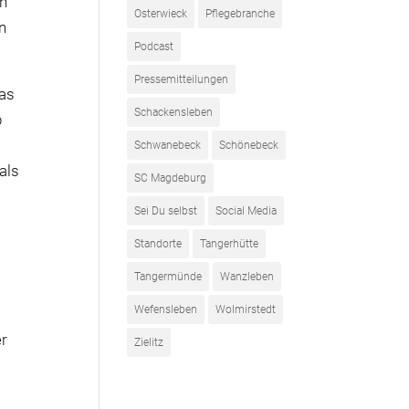
on
Osterwieck
Pflegebranche
n
Podcast
Pressemitteilungen
das
Schackensleben
b
Schwanebeck
Schönebeck
als
SC Magdeburg
Sei Du selbst
Social Media
Standorte
Tangerhütte
Tangermünde
Wanzleben
Wefensleben
Wolmirstedt
er
Zielitz
e