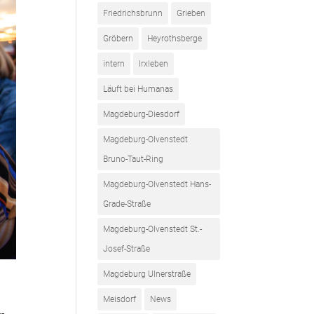
Friedrichsbrunn
Grieben
Gröbern
Heyrothsberge
intern
Irxleben
Läuft bei Humanas
Magdeburg-Diesdorf
Magdeburg-Olvenstedt
Bruno-Taut-Ring
Magdeburg-Olvenstedt Hans-
Grade-Straße
Magdeburg-Olvenstedt St.-
Josef-Straße
Magdeburg Ulnerstraße
Meisdorf
News