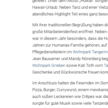
gefeiert. Unter dem Motto „Huwaii“ sorgte
Hawaii-Urlaub. Neben Tanz und einer Viel
abendliches Highlight Teil eines ganz bes
Mit ihrer traditionellen Begrüßung haben 
große Mitarbeitendenfest eröffnet. Neben
war in diesem Jahr besonders, dass die Hu
Jahren zur Humanas-Familie gehören, auf
Pflegedienstleiterin im
Wohnpark Tangerm
Jean Bausamer und Mandy Nörenberg beg
Wohnpark Grieben
sowie Kati Toth vom
Ta
Geschenke und Glückwünsche freuen konn
Im Anschluss hatten die Feiernden im So
Pizza, Burger, Currywurst, einem mexikani
auch süßen Leckereien wie Crêpes war die
sorgte für gute Musik sowie viele Tanze