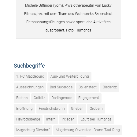
Michele Uiffinger (vorn), Physiotherapeutin von Lucky
Fitness, hat mit dem Team des Wohnparks Ballenstedt
Entspannungsübungen sowie sportliche Aktivitäten
ausprobiert. Foto: Humanas
Suchbegriffe
1. FC Magdeburg
Aus- und Weiterbildung
Auszeichnungen
Bad Suderode
Ballenstedt
Biederitz
Brehna
Colbitz
Darlingerode
Engagement
Eröffnung
Friedrichsbrunn
Grieben
Gröbern
Heyrothsberge
intern
Irxleben
Läuft bei Humanas
Magdeburg-Diesdorf
Magdeburg-Olvenstedt Bruno-Taut-Ring