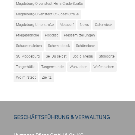
Magdeburg-Olvenstedt Hans-Grade-Straße
Magdeburg-Olvenstedt St.-Josef-Straße
Magdeburg Ulnerstraße
Meisdorf
News
Osterwieck
Pflegebranche
Podcast
Pressemitteilungen
Schackensleben
Schwanebeck
Schönebeck
SC Magdeburg
Sei Du selbst
Social Media
Standorte
Tangerhütte
Tangermünde
Wanzleben
Wefensleben
Wolmirstedt
Zielitz
GESCHÄFTSFÜHRUNG & VERWALTUNG