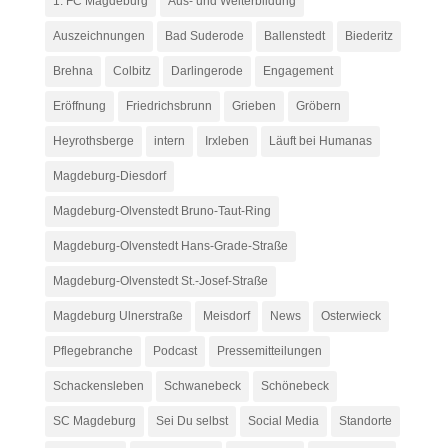
1. FC Magdeburg
Aus- und Weiterbildung
Auszeichnungen
Bad Suderode
Ballenstedt
Biederitz
Brehna
Colbitz
Darlingerode
Engagement
Eröffnung
Friedrichsbrunn
Grieben
Gröbern
Heyrothsberge
intern
Irxleben
Läuft bei Humanas
Magdeburg-Diesdorf
Magdeburg-Olvenstedt Bruno-Taut-Ring
Magdeburg-Olvenstedt Hans-Grade-Straße
Magdeburg-Olvenstedt St.-Josef-Straße
Magdeburg Ulnerstraße
Meisdorf
News
Osterwieck
Pflegebranche
Podcast
Pressemitteilungen
Schackensleben
Schwanebeck
Schönebeck
SC Magdeburg
Sei Du selbst
Social Media
Standorte