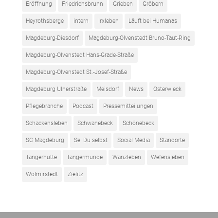
Eröffnung
Friedrichsbrunn
Grieben
Gröbern
Heyrothsberge
intern
Irxleben
Läuft bei Humanas
Magdeburg-Diesdorf
Magdeburg-Olvenstedt Bruno-Taut-Ring
Magdeburg-Olvenstedt Hans-Grade-Straße
Magdeburg-Olvenstedt St.-Josef-Straße
Magdeburg Ulnerstraße
Meisdorf
News
Osterwieck
Pflegebranche
Podcast
Pressemitteilungen
Schackensleben
Schwanebeck
Schönebeck
SC Magdeburg
Sei Du selbst
Social Media
Standorte
Tangerhütte
Tangermünde
Wanzleben
Wefensleben
Wolmirstedt
Zielitz