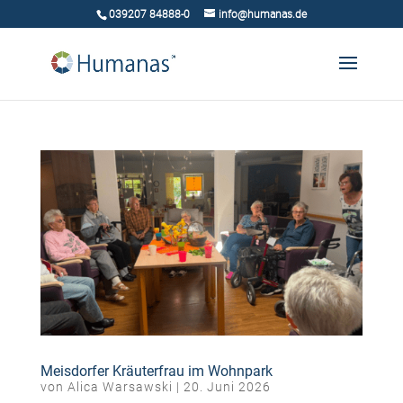
039207 84888-0
info@humanas.de
Meisdorfer Kräuterfrau im Wohnpark
von
Alica Warsawski
|
20. Juni 2026