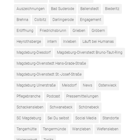
Auszeichnungen
Bad Suderode
Ballenstedt
Biederitz
Brehna
Colbitz
Darlingerode
Engagement
Eröffnung
Friedrichsbrunn
Grieben
Gröbern
Heyrothsberge
intern
Irxleben
Läuft bei Humanas
Magdeburg-Diesdorf
Magdeburg-Olvenstedt Bruno-Taut-Ring
Magdeburg-Olvenstedt Hans-Grade-Straße
Magdeburg-Olvenstedt St.-Josef-Straße
Magdeburg Ulnerstraße
Meisdorf
News
Osterwieck
Pflegebranche
Podcast
Pressemitteilungen
Schackensleben
Schwanebeck
Schönebeck
SC Magdeburg
Sei Du selbst
Social Media
Standorte
Tangerhütte
Tangermünde
Wanzleben
Wefensleben