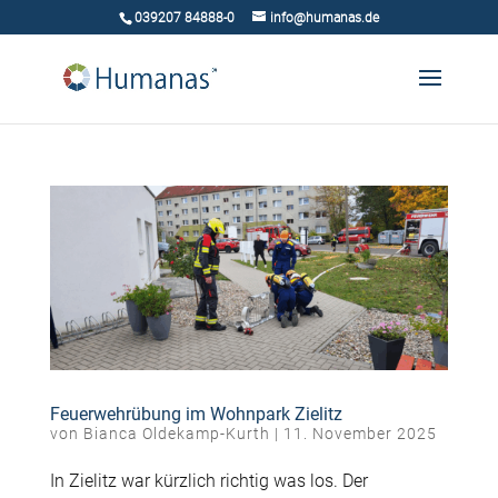
039207 84888-0
info@humanas.de
Feuerwehrübung im Wohnpark Zielitz
von
Bianca Oldekamp-Kurth
|
11. November 2025
In Zielitz war kürzlich richtig was los. Der