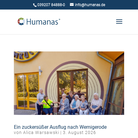
039207 84888-0
info@humanas.de
Ein zuckersüßer Ausflug nach Wernigerode
von
Alica Warsawski
|
3. August 2026