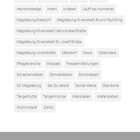
Heyrothsberge
intern
Irxleben
Läuft bei Humanas
Magdeburg-Diesdorf
Magdeburg-Olvenstedt Bruno-Taut-Ring
Magdeburg-Olvenstedt Hans-Grade-Straße
Magdeburg-Olvenstedt St.-Josef-Straße
Magdeburg Ulnerstraße
Meisdorf
News
Osterwieck
Pflegebranche
Podcast
Pressemitteilungen
Schackensleben
Schwanebeck
Schönebeck
SC Magdeburg
Sei Du selbst
Social Media
Standorte
Tangerhütte
Tangermünde
Wanzleben
Wefensleben
Wolmirstedt
Zielitz