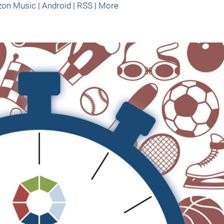
um
on Music
|
Android
|
RSS
|
More
die
Lauts
zu
regel