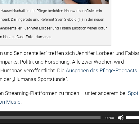
Hauswirtschaft in der Pflege berichten Hauswirtschaftsleiterin
npark Darlingerode und Referent Sven Siebold (li.) in der neuen
niorenteller“. Jennifer Lorbeer und Fabian Biastoch waren dafür
m Harz zu Gast. Foto: Humanas
d Seniorenteller“ treffen sich Jennifer Lorbeer und Fabia
arks, Politik und Forschung. Alle zwei Wochen wird
 Humanas veröffentlicht. Die
Ausgaben des Pflege-Podcasts
n der „Humanas Sportstunde“.
en Streaming-Plattformen zu finden – unter anderem bei
Spot
on Music
.
Pfeilt
00:00
Hoch/
benut