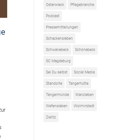
Osterwieck
Pflegebranche
Podcast
Pressemitteilungen
ge
Schackensleben
Schwanebeck
Schönebeck
SC Magdeburg
Sei Du selbst
Social Media
Standorte
Tangerhütte
e
Tangermünde
Wanzleben
Wefensleben
Wolmirstedt
zur
Zielitz
s
n