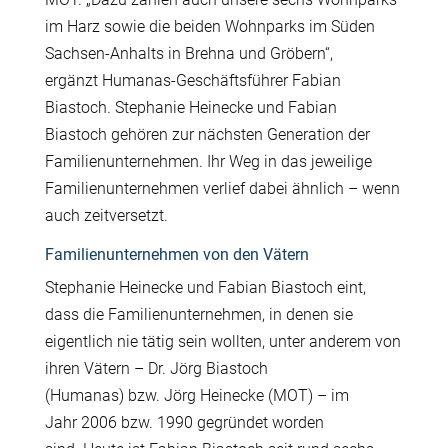
im Harz sowie die beiden Wohnparks im S
ü
den
Sachsen-Anhalts in Brehna und Gr
ö
bern“,
erg
ä
nzt Humanas-Gesch
ä
ftsf
ü
hrer Fabian
Biastoch. Stephanie Heinecke und Fabian
Biastoch geh
ö
ren zur n
ä
chsten Generation der
Familienunternehmen. Ihr Weg in das jeweilige
Familienunternehmen verlief dabei
ä
hnlich – wenn
auch zeitversetzt.
Familienunternehmen von den Vätern
Stephanie Heinecke und Fabian Biastoch eint,
dass die Familienunternehmen, in denen sie
eigentlich nie t
ä
tig sein wollten, unter anderem von
ihren V
ä
tern – Dr. J
ö
rg Biastoch
(Humanas) bzw. J
ö
rg Heinecke (MOT) – im
Jahr 2006 bzw. 1990 gegr
ü
ndet worden