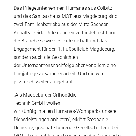
Das Pflegeunternehmen Humanas aus Colbitz
und das Sanit
ä
tshaus MOT aus Magdeburg sind
zwei Familienbetriebe aus der Mitte Sachsen-
Anhalts. Beide Unternehmen verbindet nicht nur
die Branche sowie die Leidenschaft und das
Engagement f
ü
r den 1. Fu
ß
ballclub Magdeburg,
sondern auch die Geschichten
der Unternehmensnachfolge aber vor allem eine
langj
ä
hrige Zusammenarbeit. Und die wird
jetzt noch weiter ausgebaut.
„Als Magdeburger Orthop
ä
die-
Technik GmbH wollen
wir k
ü
nftig in allen Humanas-Wohnparks unsere
Dienstleistungen anbieten“, erkl
ä
rt Stephanie
Heinecke, gesch
ä
ftsf
ü
hrende Gesellschafterin bei
MOT. „Dazu z
ä
hlen auch unsere sechs Wohnparks