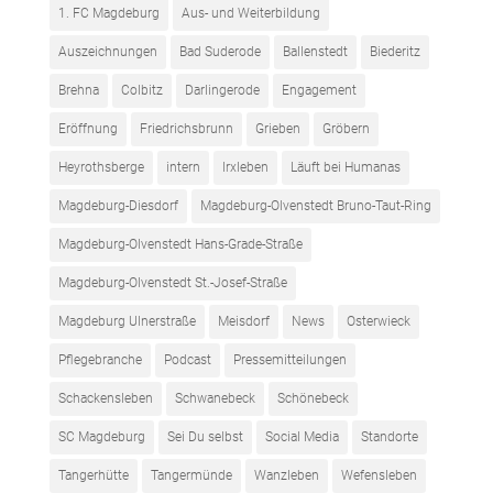
1. FC Magdeburg
Aus- und Weiterbildung
Auszeichnungen
Bad Suderode
Ballenstedt
Biederitz
Brehna
Colbitz
Darlingerode
Engagement
Eröffnung
Friedrichsbrunn
Grieben
Gröbern
Heyrothsberge
intern
Irxleben
Läuft bei Humanas
Magdeburg-Diesdorf
Magdeburg-Olvenstedt Bruno-Taut-Ring
Magdeburg-Olvenstedt Hans-Grade-Straße
Magdeburg-Olvenstedt St.-Josef-Straße
Magdeburg Ulnerstraße
Meisdorf
News
Osterwieck
Pflegebranche
Podcast
Pressemitteilungen
Schackensleben
Schwanebeck
Schönebeck
SC Magdeburg
Sei Du selbst
Social Media
Standorte
Tangerhütte
Tangermünde
Wanzleben
Wefensleben