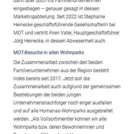
dann aber doch ins Familienunternehmen
eingestiegen – genauer gesagt in dessen
Marketingabteilung. Seit 2022 ist Stephanie
Heinecke gesch
ä
ftsf
ü
hrende Gesellschafterin bei
MOT und vertritt ihren Vater, Hauptgesch
ä
ftsf
ü
hrer
J
ö
rg Heinecke, in dessen Abwesenheit auch.
MOT-Besuche in allen Wohnparks
Die Zusammenarbeit zwischen den beiden
Familienunternehmen aus der Region besteht
indes bereits seit 2017. Jetzt soll die
Zusammenarbeit auch aufgrund der gemeinsamen
Bestrebungen der beiden jungen
Unternehmensnachfolger noch enger ausfallen
und auf alle Humanas-Wohnparks ausgebreitet
werden. „Als Vollsortimentler k
ö
nnen wir alle
Wohnparks bzw. deren Bewohnerinnen und