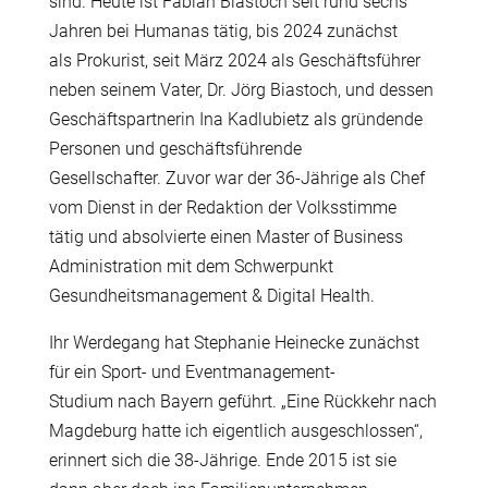
sind. Heute ist Fabian Biastoch seit rund sechs
Jahren bei Humanas t
ä
tig, bis 2024 zun
ä
chst
als Prokurist, seit M
ä
rz 2024 als Gesch
ä
ftsf
ü
hrer
neben seinem Vater, Dr. J
ö
rg Biastoch, und dessen
Gesch
ä
ftspartnerin Ina Kadlubietz als gr
ü
ndende
Personen und gesch
ä
ftsf
ü
hrende
Gesellschafter. Zuvor war der 36-J
ä
hrige als Chef
vom Dienst in der Redaktion der Volksstimme
t
ä
tig und absolvierte einen Master of Business
Administration mit dem Schwerpunkt
Gesundheitsmanagement & Digital Health.
Ihr Werdegang hat Stephanie Heinecke zun
ä
chst
f
ü
r ein Sport- und Eventmanagement-
Studium nach Bayern gef
ü
hrt. „Eine R
ü
ckkehr nach
Magdeburg hatte ich eigentlich ausgeschlossen“,
erinnert sich die 38-J
ä
hrige. Ende 2015 ist sie