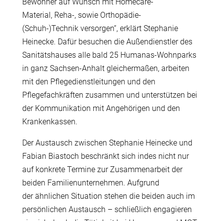
Bewohner auf Wunsch mit Homecare-
Material, Reha-, sowie Orthop
ä
die-
(Schuh-)Technik versorgen“, erkl
ä
rt Stephanie
Heinecke. Daf
ü
r besuchen die Au
ß
endienstler des
Sanit
ä
tshauses alle bald 25 Humanas-Wohnparks
in ganz Sachsen-Anhalt gleicherma
ß
en, arbeiten
mit den Pflegedienstleitungen und den
Pflegefachkr
ä
ften zusammen und unterst
ü
tzen bei
der Kommunikation mit Angeh
ö
rigen und den
Krankenkassen.
Der Austausch zwischen Stephanie Heinecke und
Fabian Biastoch beschr
ä
nkt sich indes nicht nur
auf konkrete Termine zur Zusammenarbeit der
beiden Familienunternehmen. Aufgrund
der
ä
hnlichen Situation stehen die beiden auch im
pers
ö
nlichen Austausch – schlie
ß
lich engagieren