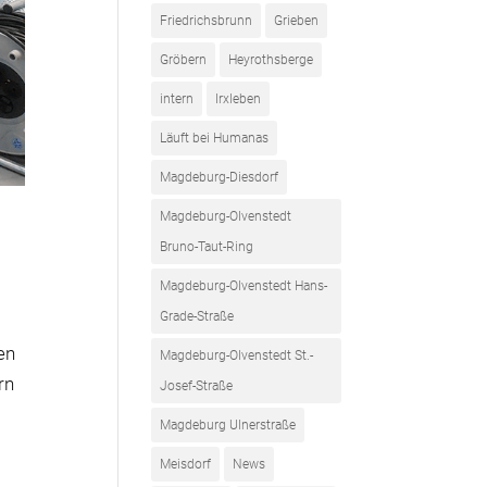
Friedrichsbrunn
Grieben
Gröbern
Heyrothsberge
intern
Irxleben
Läuft bei Humanas
Magdeburg-Diesdorf
Magdeburg-Olvenstedt
Bruno-Taut-Ring
Magdeburg-Olvenstedt Hans-
Grade-Straße
en
Magdeburg-Olvenstedt St.-
rn
Josef-Straße
Magdeburg Ulnerstraße
Meisdorf
News