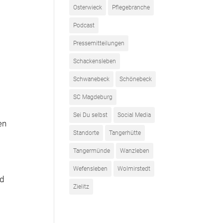
Osterwieck
Pflegebranche
Podcast
Pressemitteilungen
Schackensleben
Schwanebeck
Schönebeck
h
SC Magdeburg
Sei Du selbst
Social Media
en
Standorte
Tangerhütte
Tangermünde
Wanzleben
Wefensleben
Wolmirstedt
nd
Zielitz