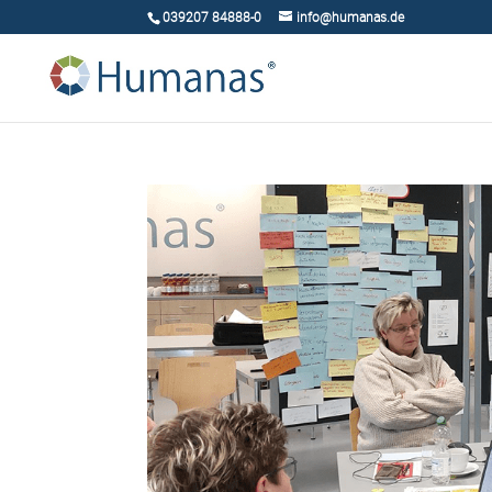
039207 84888-0
info@humanas.de