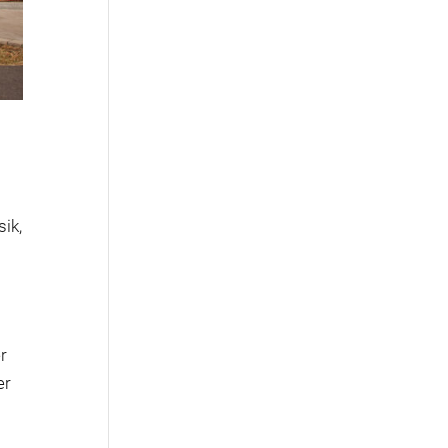
sik,
r
er