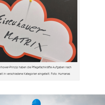
hower-Prinzip haben die Pflegefachkräfte Aufgaben nach
eit in verschiedene Kategorien eingeteilt. Foto: Humanas