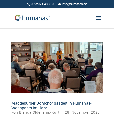
039207 84888-0
info@humanas.de
Magdeburger Domchor gastiert in Humanas-
Wohnparks im Harz
von
Bianca Oldekamp-Kurth
|
28. November 2025