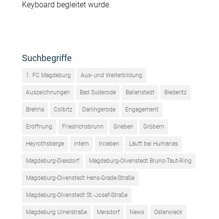
Keyboard begleitet wurde.
Suchbegriffe
1. FC Magdeburg
Aus- und Weiterbildung
Auszeichnungen
Bad Suderode
Ballenstedt
Biederitz
Brehna
Colbitz
Darlingerode
Engagement
Eröffnung
Friedrichsbrunn
Grieben
Gröbern
Heyrothsberge
intern
Irxleben
Läuft bei Humanas
Magdeburg-Diesdorf
Magdeburg-Olvenstedt Bruno-Taut-Ring
Magdeburg-Olvenstedt Hans-Grade-Straße
Magdeburg-Olvenstedt St.-Josef-Straße
Magdeburg Ulnerstraße
Meisdorf
News
Osterwieck