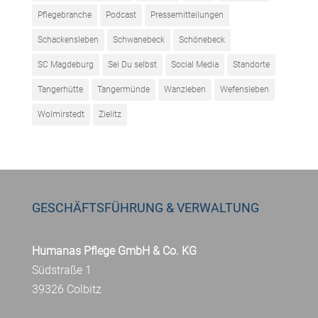
Pflegebranche
Podcast
Pressemitteilungen
Schackensleben
Schwanebeck
Schönebeck
SC Magdeburg
Sei Du selbst
Social Media
Standorte
Tangerhütte
Tangermünde
Wanzleben
Wefensleben
Wolmirstedt
Zielitz
GESCHÄFTSFÜHRUNG & VERWALTUNG
Humanas Pflege GmbH & Co. KG
Südstraße 1
39326 Colbitz