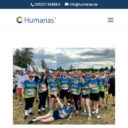
039207 84888-0
info@humanas.de