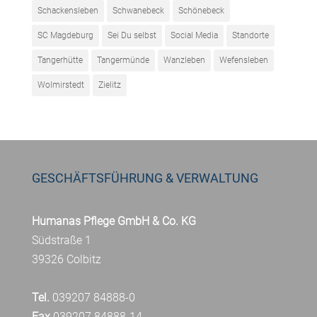
Schackensleben
Schwanebeck
Schönebeck
SC Magdeburg
Sei Du selbst
Social Media
Standorte
Tangerhütte
Tangermünde
Wanzleben
Wefensleben
Wolmirstedt
Zielitz
GESCHÄFTSFÜHRUNG & VERWALTUNG
Humanas Pflege GmbH & Co. KG
Südstraße 1
39326 Colbitz
Tel.
039207 84888-0
Fax
039207 84888-14