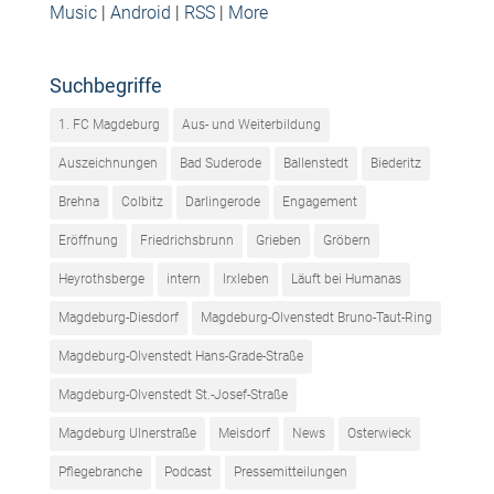
Music
|
Android
|
RSS
|
More
Suchbegriffe
1. FC Magdeburg
Aus- und Weiterbildung
Auszeichnungen
Bad Suderode
Ballenstedt
Biederitz
Brehna
Colbitz
Darlingerode
Engagement
Eröffnung
Friedrichsbrunn
Grieben
Gröbern
Heyrothsberge
intern
Irxleben
Läuft bei Humanas
Magdeburg-Diesdorf
Magdeburg-Olvenstedt Bruno-Taut-Ring
Magdeburg-Olvenstedt Hans-Grade-Straße
Magdeburg-Olvenstedt St.-Josef-Straße
Magdeburg Ulnerstraße
Meisdorf
News
Osterwieck
Pflegebranche
Podcast
Pressemitteilungen