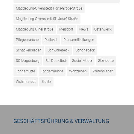
Magdeburg-Olvenstedt Hans-Grade-Straße
Magdeburg-Olvenstedt St.-Josef-Straße
Magdeburg Ulnerstraße
Meisdorf
News
Osterwieck
Pflegebranche
Podcast
Pressemitteilungen
Schackensleben
Schwanebeck
Schönebeck
SC Magdeburg
Sei Du selbst
Social Media
Standorte
Tangerhütte
Tangermünde
Wanzleben
Wefensleben
Wolmirstedt
Zielitz
GESCHÄFTSFÜHRUNG & VERWALTUNG