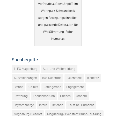
Vorfreude auf den Anpfiff: Im
Wohnpark Schwanebeck
sorgen Bewegungseinheiten
und passende Dekoration für
WM-Stimmung. Foto:
Humanas
Suchbegriffe
1. FC Magdeburg
Aus- und Weiterbildung
Auszeichnungen
Bad Suderode
Ballenstedt
Biederitz
Brehna
Colbitz
Darlingerode
Engagement
Eröffnung
Friedrichsbrunn
Grieben
Gröbern
Heyrothsberge
intern
Irxleben
Läuft bei Humanas
Magdeburg-Diesdorf
Magdeburg-Olvenstedt Bruno-Taut-Ring