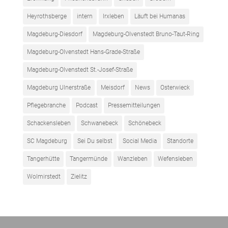
Heyrothsberge
intern
Irxleben
Läuft bei Humanas
Magdeburg-Diesdorf
Magdeburg-Olvenstedt Bruno-Taut-Ring
Magdeburg-Olvenstedt Hans-Grade-Straße
Magdeburg-Olvenstedt St.-Josef-Straße
Magdeburg Ulnerstraße
Meisdorf
News
Osterwieck
Pflegebranche
Podcast
Pressemitteilungen
Schackensleben
Schwanebeck
Schönebeck
SC Magdeburg
Sei Du selbst
Social Media
Standorte
Tangerhütte
Tangermünde
Wanzleben
Wefensleben
Wolmirstedt
Zielitz