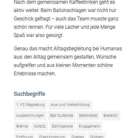
N
ach
dem gemeinsamen Kaffeetrinken geht es
aktiv weiter. Beim Ballonschlagen war nicht nur
Geschick gefragt – auch das Team musste ganz
schön rennen. Für viele Lacher und jede Menge
Spaß war also gesorgt.
Genau das macht Alltagsbegleitung bei
Humanas
aus: den Alltag gemeinsam gestalten, Wünsche
aufgreifen und aus kleinen Momenten schöne
Erlebnisse machen.
Suchbegriffe
1. FC Magdeburg
Aus- und Weiterbildung
Auszeichnungen
Bad Suderode
Ballenstedt
Biederitz
Brehna
Colbitz
Darlingerode
Engagement
Eröffnung
Friedrichsbrunn
Grieben
Gröbern