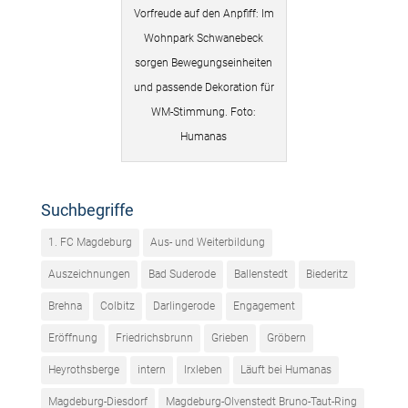
Vorfreude auf den Anpfiff: Im
Wohnpark Schwanebeck
sorgen Bewegungseinheiten
und passende Dekoration für
WM-Stimmung. Foto:
Humanas
Suchbegriffe
1. FC Magdeburg
Aus- und Weiterbildung
Auszeichnungen
Bad Suderode
Ballenstedt
Biederitz
Brehna
Colbitz
Darlingerode
Engagement
Eröffnung
Friedrichsbrunn
Grieben
Gröbern
Heyrothsberge
intern
Irxleben
Läuft bei Humanas
Magdeburg-Diesdorf
Magdeburg-Olvenstedt Bruno-Taut-Ring