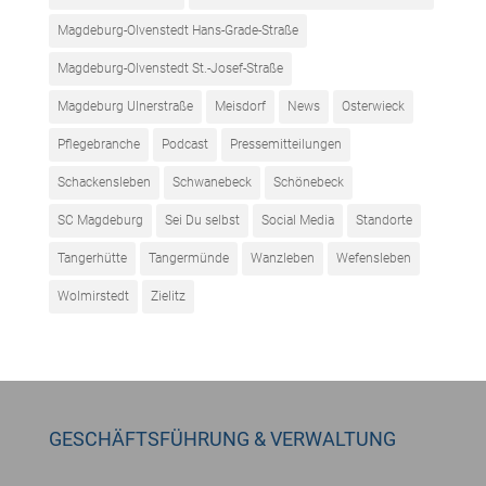
Magdeburg-Olvenstedt Hans-Grade-Straße
Magdeburg-Olvenstedt St.-Josef-Straße
Magdeburg Ulnerstraße
Meisdorf
News
Osterwieck
Pflegebranche
Podcast
Pressemitteilungen
Schackensleben
Schwanebeck
Schönebeck
SC Magdeburg
Sei Du selbst
Social Media
Standorte
Tangerhütte
Tangermünde
Wanzleben
Wefensleben
Wolmirstedt
Zielitz
GESCHÄFTSFÜHRUNG & VERWALTUNG