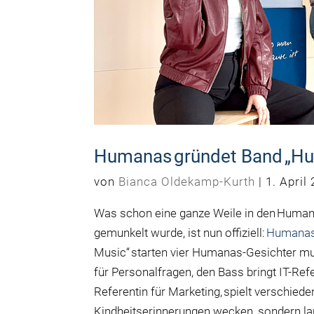
Humanas gründet Band „H
von
Bianca Oldekamp-Kurth
|
1. April
Was schon eine ganze Weile in den Huma
gemunkelt wurde, ist nun offiziell:
Humanas
Music“ starten vier Humanas-Gesichter mus
für Personalfragen, den Bass bringt IT-R
Referentin f
ü
r Marketing, spielt verschied
Kindheitserinnerungen wecken, sondern lau