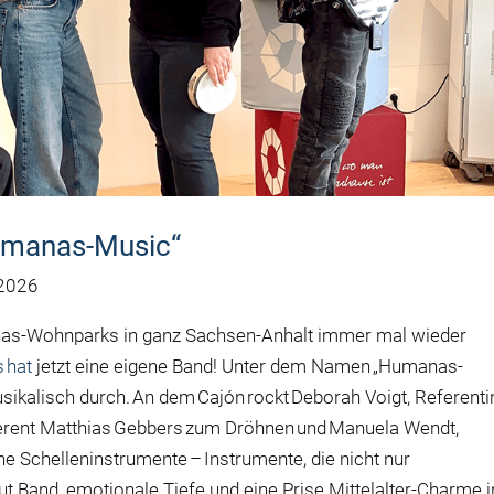
umanas-Music“
 2026
nas-Wohnparks in ganz Sachsen-Anhalt immer mal wieder
 hat
jetzt eine eigene Band! Unter dem Namen „Humanas-
ikalisch durch. An dem Cajón rockt Deborah Voigt, Referenti
eferent Matthias Gebbers zum Dröhnen und Manuela Wendt,
ene Schelleninstrumente – Instrumente, die nicht nur
t Band „emotionale Tiefe und eine Prise Mittelalter-Charme i