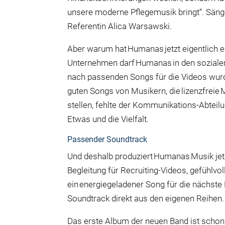
unsere moderne Pflegemusik bringt“. Sän
Referentin Alica Warsawski.
Aber warum hat Humanas jetzt eigentlich e
Unternehmen darf Humanas in den soziale
nach passenden Songs f
ü
r die Videos wur
guten Songs von Musikern, die lizenzfreie 
stellen, fehlte der Kommunikations-Abtei
Etwas und die Vielfalt.
Passender Soundtrack
Und deshalb produziert Humanas Musik je
Begleitung f
ü
r Recruiting-Videos, gef
ü
hlvol
ein energiegeladener Song f
ü
r die n
ä
chste
Soundtrack direkt aus den eigenen Reihen
Das erste Album der neuen Band ist
schon 