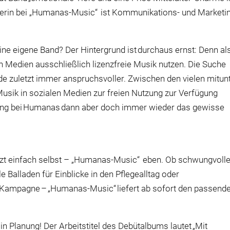
gerin bei „Humanas-Music“ ist Kommunikations- und Marketi
ine eigene Band? Der Hintergrund ist durchaus ernst: Denn al
n Medien ausschlie
ß
lich lizenzfreie Musik nutzen. Die Suche
de zuletzt immer anspruchsvoller. Zwischen den vielen mitun
Musik in sozialen Medien zur freien Nutzung zur Verf
ü
gung
lung bei Humanas dann aber doch immer wieder das gewisse
tzt einfach selbst – „Humanas-Music“ eben. Ob schwungvoll
le Balladen f
ü
r Einblicke in den Pflegealltag oder
 Kampagne – „Humanas-Music“ liefert ab sofort den passend
.
in Planung! Der Arbeitstitel des Deb
ü
talbums lautet „Mit