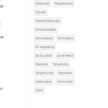
Osterwieck
Pflegebranche
ng-
Podcast
Pressemitteilungen
s
Schackensleben
ter
Schwanebeck
Schönebeck
SC Magdeburg
Sei Du selbst
Social Media
Standorte
Tangerhütte
Tangermünde
Wanzleben
e
Wefensleben
Wolmirstedt
en
Zielitz