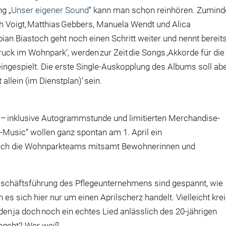
ng „
Unser eigener Sound
“ kann man schon reinhören. Zumind
ah Voigt, Matthias Gebbers, Manuela Wendt und Alica
bian Biastoch geht noch einen Schritt weiter und nennt bereit
ruck im Wohnpark‘, werden zur Zeit die Songs ‚Akkorde f
ü
r die
 eingespielt. Die erste Single-Auskopplung des Albums soll ab
allein (im Dienstplan)‘ sein.
nd – inklusive Autogrammstunde und limitierten Merchandise-
s-Music“ wollen ganz spontan am 1. April ein
uch die Wohnparkteams mitsamt Bewohnerinnen und
esch
ä
ftsf
ü
hrung des Pflegeunternehmens sind gespannt, wie
es sich hier
nur um einen Aprilscherz handelt. Vielleicht krei
nden ja doch noch ein echtes Lied anl
ä
sslich des 20-j
ä
hrigen
egeht? Wer wei
ß
…