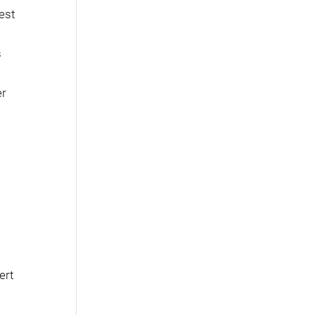
est
s
er
ert