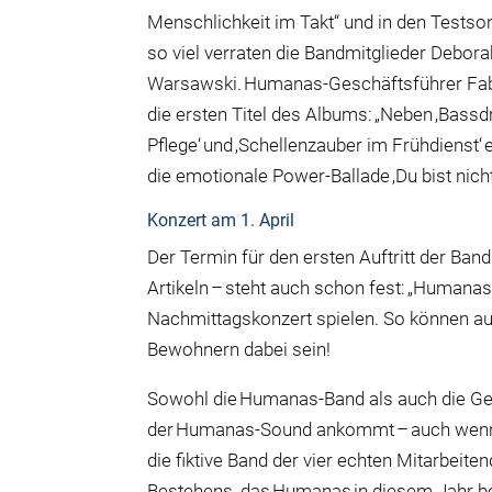
Menschlichkeit im Takt“ und in den Testso
so viel verraten die Bandmitglieder Debor
Warsawski. Humanas-Gesch
ä
ftsf
ü
hrer Fa
die ersten Titel des Albums: „Neben ‚Bassd
Pflege‘ und ‚Schellenzauber im Fr
ü
hdienst‘
die emotionale Power-Ballade ‚Du bist nicht 
Konzert am 1. April
Der Termin f
ü
r den ersten Auftritt der Ba
Artikeln – steht auch schon fest: „Humana
Nachmittagskonzert spielen. So k
ö
nnen a
Bewohnern dabei sein!
Sowohl die Humanas-Band als auch die G
der Humanas-Sound ankommt – auch wenn 
die fiktive Band der vier echten Mitarbeite
Bestehens, das Humanas in diesem Jahr b