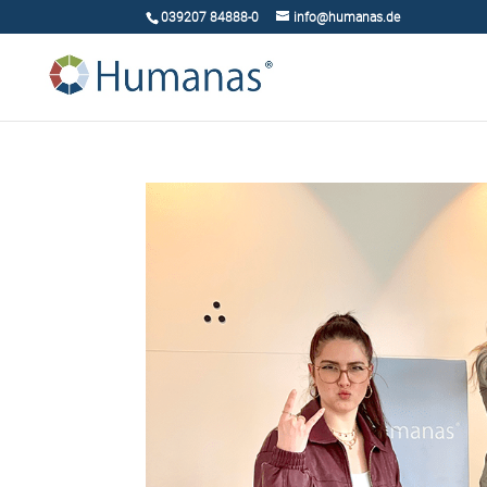
039207 84888-0
info@humanas.de