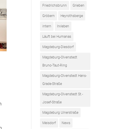
Friedrichsbrunn
Grieben
Gröbern
Heyrothsberge
intern
Irxleben
Läuft bei Humanas
Magdeburg-Diesdorf
Magdeburg-Olvenstedt
Bruno-Taut-Ring
Magdeburg-Olvenstedt Hans-
Grade-Straße
Magdeburg-Olvenstedt St.-
Josef-Straße
n
Magdeburg Ulnerstraße
Meisdorf
News
n