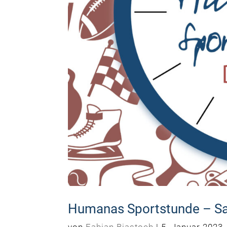
Humanas Sportstunde – Sar
von
Fabian Biastoch
|
5. Januar 2023