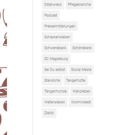
Osterwieck
Pflegebranche
Podcast
Pressemitteilungen
Schackensleben
Schwanebeck
Schönebeck
SC Magdeburg
Sei Du selbst
Social Media
Standorte
Tangerhütte
Tangermünde
Wanzleben
Wefensleben
Wolmirstedt
Zielitz