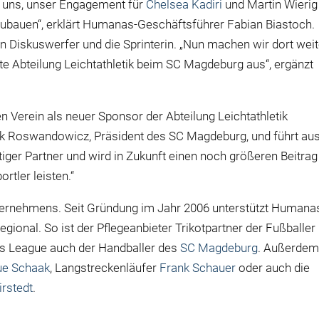
n uns, unser Engagement für
Chelsea Kadiri
und Martin Wierig
zubauen“, erklärt Humanas-Geschäftsführer Fabian Biastoch.
 Diskuswerfer und die Sprinterin. „Nun machen wir dort weit
 Abteilung Leichtathletik beim SC Magdeburg aus“, ergänzt
n Verein als neuer Sponsor der Abteilung Leichtathletik
 Dirk Roswandowicz, Präsident des SC Magdeburg, und führt aus
tiger Partner und wird in Zukunft einen noch größeren Beitrag
rtler leisten.“
ternehmens. Seit Gründung im Jahr 2006 unterstützt Humana
regional. So ist der Pflegeanbieter Trikotpartner der Fußballer
s League auch der Handballer des
SC Magdeburg
. Außerde
ue Schaak
, Langstreckenläufer
Frank Schauer
oder auch die
rstedt
.