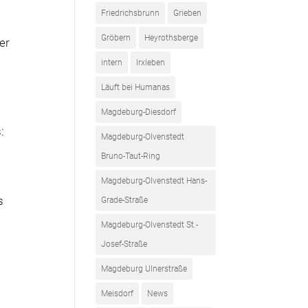
Friedrichsbrunn
Grieben
Gröbern
Heyrothsberge
er
intern
Irxleben
Läuft bei Humanas
Magdeburg-Diesdorf
:
Magdeburg-Olvenstedt
Bruno-Taut-Ring
Magdeburg-Olvenstedt Hans-
s
Grade-Straße
Magdeburg-Olvenstedt St.-
m
Josef-Straße
Magdeburg Ulnerstraße
Meisdorf
News