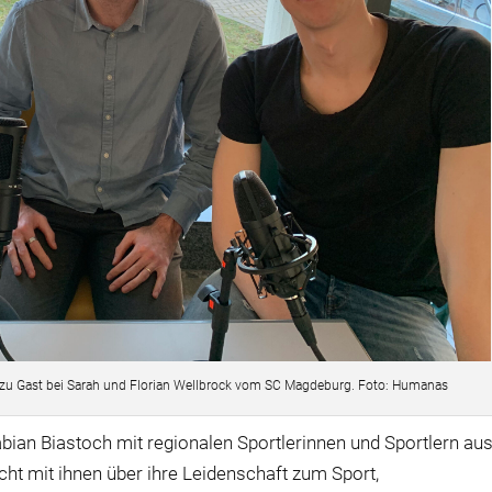
de zu Gast bei Sarah und Florian Wellbrock vom SC Magdeburg. Foto: Humanas
abian Biastoch mit regionalen Sportlerinnen und Sportlern au
ht mit ihnen über ihre Leidenschaft zum Sport,