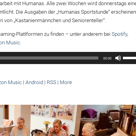
rbeit mit Humanas. Alle zwei Wochen wird donnerstags ein
ntlicht. Die Ausgaben der „Humanas Sportstunde“ erscheine
n von „Kastanienmännchen und Seniorenteller“.
reaming-Plattformen zu finden – unter anderem bei
Spotify
,
on Music
.
Pfeilt
00:00
Hoch/
benut
um
on Music
|
Android
|
RSS
|
More
die
Lauts
zu
regel