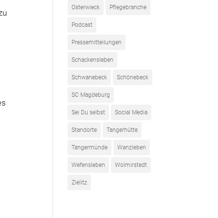
Osterwieck
Pflegebranche
zu
Podcast
Pressemitteilungen
Schackensleben
Schwanebeck
Schönebeck
SC Magdeburg
es
Sei Du selbst
Social Media
Standorte
Tangerhütte
Tangermünde
Wanzleben
Wefensleben
Wolmirstedt
Zielitz