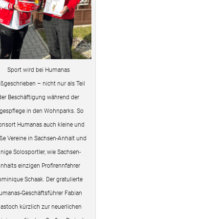
Sport wird bei Humanas
ßgeschrieben – nicht nur als Teil
der Beschäftigung während der
gespflege in den Wohnparks. So
onsort Humanas auch kleine und
ße Vereine in Sachsen-Anhalt und
inige Solosportler, wie Sachsen-
nhalts einzigen Profirennfahrer
minique Schaak. Der gratulierte
umanas-Geschäftsführer Fabian
iastoch kürzlich zur neuerlichen