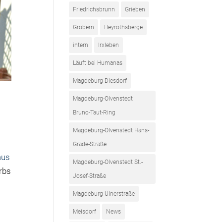
Friedrichsbrunn
Grieben
Gröbern
Heyrothsberge
intern
Irxleben
Läuft bei Humanas
Magdeburg-Diesdorf
Magdeburg-Olvenstedt
Bruno-Taut-Ring
Magdeburg-Olvenstedt Hans-
Grade-Straße
aus
Magdeburg-Olvenstedt St.-
rbs
Josef-Straße
Magdeburg Ulnerstraße
Meisdorf
News