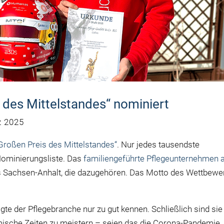
 des Mittelstandes“ nominiert
z 2025
Großen Preis des Mittelstandes“
. Nur jedes tausendste
Nominierungsliste. Das
familiengeführte Pflegeunternehmen 
us Sachsen-Anhalt, die dazugehören. Das Motto des Wettbewe
te der Pflegebranche nur zu gut kennen. Schließlich sind sie
ische Zeiten zu meistern – seien das die Corona-Pandemie,