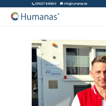
039207 84888-0
info@humanas.de