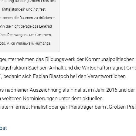
nierung für den „Großen Preis des
Mittelstandes“ und hat fest
prochen die Daumen zu drücken –
nn die nicht gerade das Lenkrad
ines Rennwagens umklammern.
oto: Alica Warsawski/Humanas
legeunternehmen das Bildungswerk der Kommunalpolitischen
dtagsfraktion Sachsen-Anhalt und die Wirtschaftsmagnet Gm
“, bedankt sich Fabian Biastoch bei den Verantwortlichen.
as nach einer Auszeichnung als Finalist im Jahr 2016 und der
en weiteren Nominierungen unter dem aktuellen
ern“ erneut Finalist oder gar Preisträger beim „Großen Pre
bst