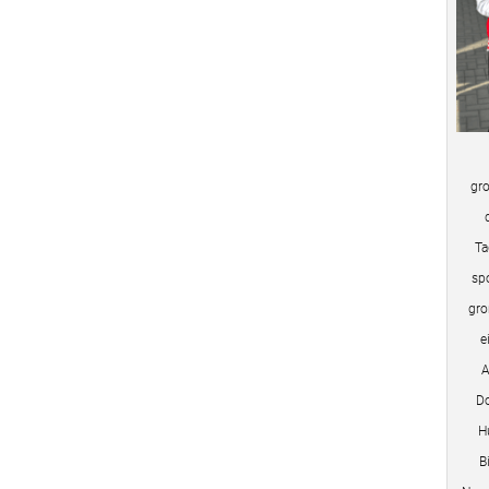
gro
Ta
sp
gro
e
A
Do
H
B