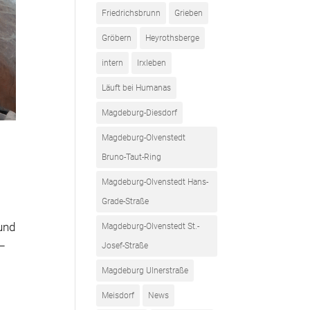
Friedrichsbrunn
Grieben
Gröbern
Heyrothsberge
intern
Irxleben
Läuft bei Humanas
Magdeburg-Diesdorf
Magdeburg-Olvenstedt
Bruno-Taut-Ring
Magdeburg-Olvenstedt Hans-
Grade-Straße
und
Magdeburg-Olvenstedt St.-
 –
Josef-Straße
Magdeburg Ulnerstraße
Meisdorf
News