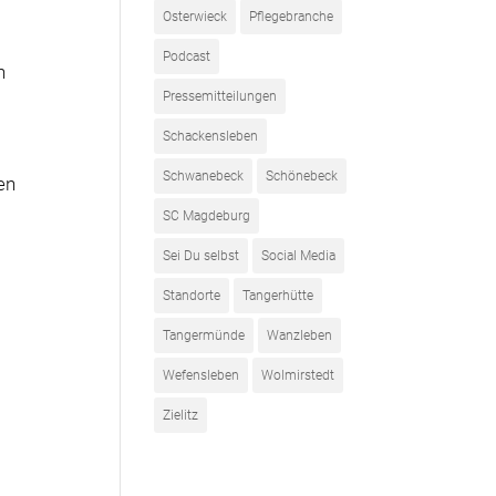
Osterwieck
Pflegebranche
Podcast
n
Pressemitteilungen
Schackensleben
Schwanebeck
Schönebeck
en
SC Magdeburg
Sei Du selbst
Social Media
Standorte
Tangerhütte
Tangermünde
Wanzleben
Wefensleben
Wolmirstedt
Zielitz