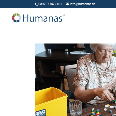
039207 84888-0
info@humanas.de