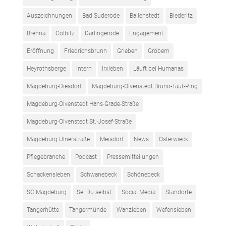
Auszeichnungen
Bad Suderode
Ballenstedt
Biederitz
Brehna
Colbitz
Darlingerode
Engagement
Eröffnung
Friedrichsbrunn
Grieben
Gröbern
Heyrothsberge
intern
Irxleben
Läuft bei Humanas
Magdeburg-Diesdorf
Magdeburg-Olvenstedt Bruno-Taut-Ring
Magdeburg-Olvenstedt Hans-Grade-Straße
Magdeburg-Olvenstedt St.-Josef-Straße
Magdeburg Ulnerstraße
Meisdorf
News
Osterwieck
Pflegebranche
Podcast
Pressemitteilungen
Schackensleben
Schwanebeck
Schönebeck
SC Magdeburg
Sei Du selbst
Social Media
Standorte
Tangerhütte
Tangermünde
Wanzleben
Wefensleben