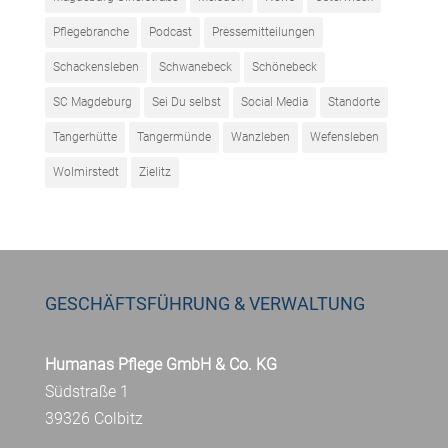
Pflegebranche
Podcast
Pressemitteilungen
Schackensleben
Schwanebeck
Schönebeck
SC Magdeburg
Sei Du selbst
Social Media
Standorte
Tangerhütte
Tangermünde
Wanzleben
Wefensleben
Wolmirstedt
Zielitz
GESCHÄFTSFÜHRUNG & VERWALTUNG
Humanas Pflege GmbH & Co. KG
Südstraße 1
39326 Colbitz