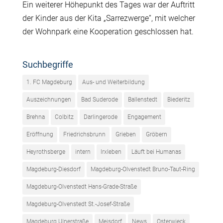
Ein weiterer Höhepunkt des Tages war der Auftritt
der Kinder aus der Kita „Sarrezwerge“, mit welcher
der Wohnpark eine Kooperation geschlossen hat.
Suchbegriffe
1. FC Magdeburg
Aus- und Weiterbildung
Auszeichnungen
Bad Suderode
Ballenstedt
Biederitz
Brehna
Colbitz
Darlingerode
Engagement
Eröffnung
Friedrichsbrunn
Grieben
Gröbern
Heyrothsberge
intern
Irxleben
Läuft bei Humanas
Magdeburg-Diesdorf
Magdeburg-Olvenstedt Bruno-Taut-Ring
Magdeburg-Olvenstedt Hans-Grade-Straße
Magdeburg-Olvenstedt St.-Josef-Straße
Magdeburg Ulnerstraße
Meisdorf
News
Osterwieck