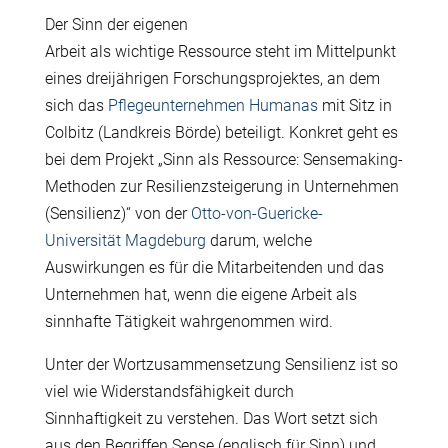
Der Sinn der eigenen
Arbeit als wichtige Ressource steht im Mittelpunkt
eines dreij
ä
hrigen Forschungsprojektes, an dem
sich das
Pflegeunternehmen Humanas
mit Sitz in
Colbitz (Landkreis B
ö
rde) beteiligt. Konkret geht es
bei dem Projekt „Sinn als Ressource: Sensemaking-
Methoden zur Resilienzsteigerung in Unternehmen
(Sensilienz)“ von der
Otto-von-Guericke-
Universität Magdeburg
darum, welche
Auswirkungen es f
ü
r die Mitarbeitenden und das
Unternehmen hat, wenn die eigene Arbeit als
sinnhafte T
ä
tigkeit wahrgenommen wird.
Unter der Wortzusammensetzung Sensilienz ist so
viel wie Widerstandsf
ä
higkeit durch
Sinnhaftigkeit zu verstehen. Das Wort setzt sich
aus den Begriffen Sense (englisch f
ü
r Sinn) und