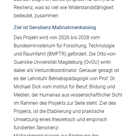
Resilienz, was so viel wie Widerstandsf
ä
higkeit
bedeutet, zusammen.
Ziel ist Sensilienz-Maßnahmenkatalog
Das Projekt wird von 2026 bis 2028 vom
Bundesministerium f
ü
r Forschung, Technologie
und Raumfahrt (BMFTR) gef
ö
rdert. Die Otto-von-
Guericke-Universit
ä
t Magdeburg (OvGU) wirkt
dabei als Verbundkoordinator. Genauer gesagt ist
es der Lehrstuhl Betriebsp
ä
dagogik von Prof. Dr.
Michael Dick vom Institut f
ü
r Beruf, Bildung und
Medien, der Humanas aus wissenschaftlicher Sicht
im Rahmen des Projekts zur Seite steht. Ziel des
Projekts, ist die Etablierung und praktische
Umsetzung eines theoretisch und empirisch
fundierten Sensilienz-
Ma
ß
nahmenkatalogs zur F
ö
rderung der