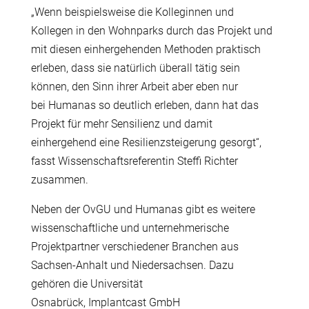
„Wenn beispielsweise die Kolleginnen und
Kollegen in den Wohnparks durch das Projekt und
mit diesen einhergehenden Methoden praktisch
erleben, dass sie nat
ü
rlich
ü
berall t
ä
tig sein
k
ö
nnen, den Sinn ihrer Arbeit aber eben nur
bei Humanas so deutlich erleben, dann hat das
Projekt f
ü
r mehr Sensilienz und damit
einhergehend eine Resilienzsteigerung gesorgt“,
fasst Wissenschaftsreferentin Steffi Richter
zusammen.
Neben der OvGU und Humanas gibt es weitere
wissenschaftliche und unternehmerische
Projektpartner verschiedener Branchen aus
Sachsen-Anhalt und Niedersachsen. Dazu
geh
ö
ren die Universit
ä
t
Osnabr
ü
ck, Implantcast GmbH