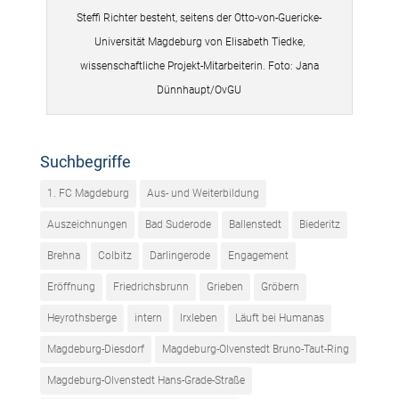
Steffi Richter besteht, seitens der Otto-von-Guericke-
Universität Magdeburg von Elisabeth Tiedke,
wissenschaftliche Projekt-Mitarbeiterin. Foto: Jana
Dünnhaupt/OvGU
Suchbegriffe
1. FC Magdeburg
Aus- und Weiterbildung
Auszeichnungen
Bad Suderode
Ballenstedt
Biederitz
Brehna
Colbitz
Darlingerode
Engagement
Eröffnung
Friedrichsbrunn
Grieben
Gröbern
Heyrothsberge
intern
Irxleben
Läuft bei Humanas
Magdeburg-Diesdorf
Magdeburg-Olvenstedt Bruno-Taut-Ring
Magdeburg-Olvenstedt Hans-Grade-Straße