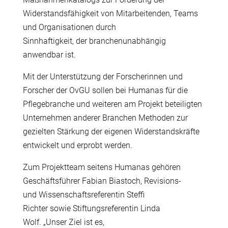
Widerstandsf
ä
higkeit von Mitarbeitenden, Teams
und Organisationen durch
Sinnhaftigkeit, der branchenunabh
ä
ngig
anwendbar ist.
Mit der Unterst
ü
tzung der Forscherinnen und
Forscher der OvGU sollen bei Humanas f
ü
r die
Pflegebranche und weiteren am Projekt beteiligten
Unternehmen anderer Branchen Methoden zur
gezielten St
ä
rkung der eigenen Widerstandskr
ä
fte
entwickelt und erprobt werden.
Zum Projektteam seitens Humanas geh
ö
ren
Gesch
ä
ftsf
ü
hrer Fabian Biastoch, Revisions-
und Wissenschaftsreferentin Steffi
Richter sowie Stiftungsreferentin Linda
Wolf. „Unser Ziel ist es,