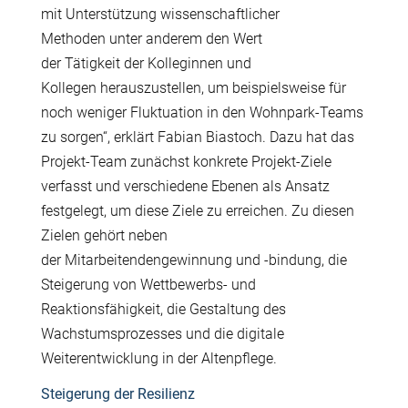
mit Unterst
ü
tzung wissenschaftlicher
Methoden unter anderem den Wert
der T
ä
tigkeit der Kolleginnen und
Kollegen herauszustellen, um beispielsweise f
ü
r
noch weniger Fluktuation in den Wohnpark-Teams
zu sorgen“, erkl
ä
rt Fabian Biastoch. Dazu hat das
Projekt-Team zun
ä
chst konkrete Projekt-Ziele
verfasst und verschiedene Ebenen als Ansatz
festgelegt, um diese Ziele zu erreichen. Zu diesen
Zielen geh
ö
rt neben
der Mitarbeitendengewinnung und -bindung, die
Steigerung von Wettbewerbs- und
Reaktionsf
ä
higkeit, die Gestaltung des
Wachstumsprozesses und die digitale
Weiterentwicklung in der Altenpflege.
Steigerung der Resilienz