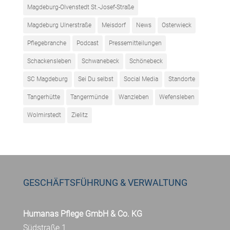
Magdeburg-Olvenstedt St.-Josef-Straße
Magdeburg Ulnerstraße
Meisdorf
News
Osterwieck
Pflegebranche
Podcast
Pressemitteilungen
Schackensleben
Schwanebeck
Schönebeck
SC Magdeburg
Sei Du selbst
Social Media
Standorte
Tangerhütte
Tangermünde
Wanzleben
Wefensleben
Wolmirstedt
Zielitz
GESCHÄFTSFÜHRUNG & VERWALTUNG
Humanas Pflege GmbH & Co. KG
Südstraße 1