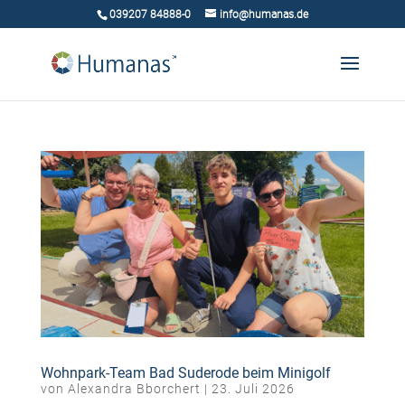
039207 84888-0
info@humanas.de
Wohnpark-Team Bad Suderode beim Minigolf
von
Alexandra Bborchert
|
23. Juli 2026