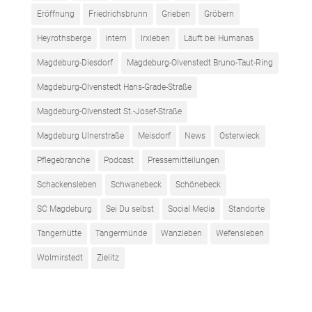
Eröffnung
Friedrichsbrunn
Grieben
Gröbern
Heyrothsberge
intern
Irxleben
Läuft bei Humanas
Magdeburg-Diesdorf
Magdeburg-Olvenstedt Bruno-Taut-Ring
Magdeburg-Olvenstedt Hans-Grade-Straße
Magdeburg-Olvenstedt St.-Josef-Straße
Magdeburg Ulnerstraße
Meisdorf
News
Osterwieck
Pflegebranche
Podcast
Pressemitteilungen
Schackensleben
Schwanebeck
Schönebeck
SC Magdeburg
Sei Du selbst
Social Media
Standorte
Tangerhütte
Tangermünde
Wanzleben
Wefensleben
Wolmirstedt
Zielitz