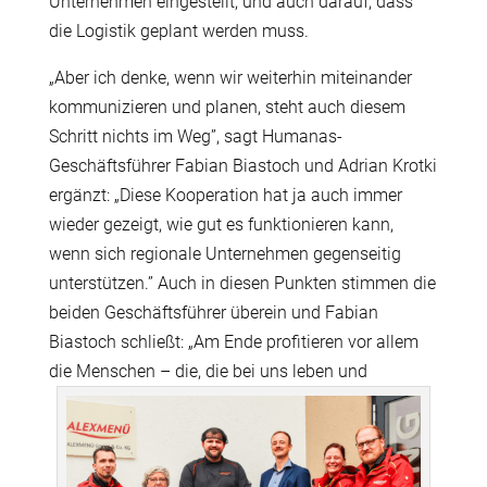
Unternehmen eingestellt, und auch darauf, dass
die Logistik geplant werden muss.
„
Aber ich denke, wenn wir weiterhin miteinander
kommunizieren und planen, steht auch diesem
Schritt nichts im Weg
”
, sagt Humanas-
Gesch
ä
ftsf
ü
hrer Fabian Biastoch und Adrian Krotki
erg
ä
nzt:
„
Diese Kooperation hat ja auch immer
wieder gezeigt, wie gut es funktionieren kann,
wenn sich regionale Unternehmen gegenseitig
unterst
ü
tzen.
”
Auch in diesen Punkten stimmen die
beiden Gesch
ä
ftsf
ü
hrer
ü
berein und Fabian
Biastoch schlie
ß
t:
„
Am Ende profitieren vor allem
die Menschen
–
die, die bei uns leben und