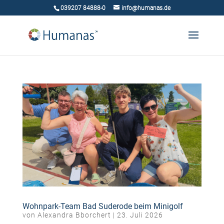
039207 84888-0
info@humanas.de
Wohnpark-Team Bad Suderode beim Minigolf
von
Alexandra Bborchert
|
23. Juli 2026