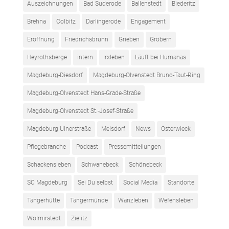
Auszeichnungen
Bad Suderode
Ballenstedt
Biederitz
Brehna
Colbitz
Darlingerode
Engagement
Eröffnung
Friedrichsbrunn
Grieben
Gröbern
Heyrothsberge
intern
Irxleben
Läuft bei Humanas
Magdeburg-Diesdorf
Magdeburg-Olvenstedt Bruno-Taut-Ring
Magdeburg-Olvenstedt Hans-Grade-Straße
Magdeburg-Olvenstedt St.-Josef-Straße
Magdeburg Ulnerstraße
Meisdorf
News
Osterwieck
Pflegebranche
Podcast
Pressemitteilungen
Schackensleben
Schwanebeck
Schönebeck
SC Magdeburg
Sei Du selbst
Social Media
Standorte
Tangerhütte
Tangermünde
Wanzleben
Wefensleben
Wolmirstedt
Zielitz