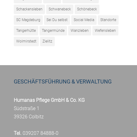
Schackensleben
Schwanebeck
Schönebeck
SC Magdeburg
Sei Du selbst
Social Media
Standorte
Tangerhütte
Tangermünde
Wanzleben
Wefensleben
Wolmirstedt
Zielitz
GESCHÄFTSFÜHRUNG & VERWALTUNG
Humanas Pflege GmbH & Co. KG
Südstraße 1
39326 Colbitz
Tel.
039207 84888-0