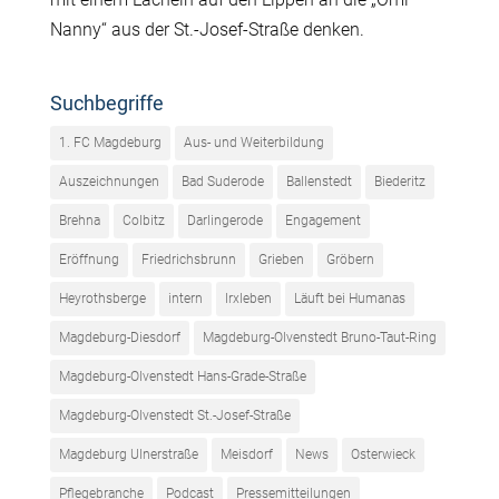
Nanny“ aus der St.-Josef-Straße denken.
Suchbegriffe
1. FC Magdeburg
Aus- und Weiterbildung
Auszeichnungen
Bad Suderode
Ballenstedt
Biederitz
Brehna
Colbitz
Darlingerode
Engagement
Eröffnung
Friedrichsbrunn
Grieben
Gröbern
Heyrothsberge
intern
Irxleben
Läuft bei Humanas
Magdeburg-Diesdorf
Magdeburg-Olvenstedt Bruno-Taut-Ring
Magdeburg-Olvenstedt Hans-Grade-Straße
Magdeburg-Olvenstedt St.-Josef-Straße
Magdeburg Ulnerstraße
Meisdorf
News
Osterwieck
Pflegebranche
Podcast
Pressemitteilungen