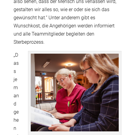
also sehen, dass der Mensch uns verlassen wird,
gestalten wir alles so, wie er oder sie sich das
gewünscht hat.“ Unter anderem gibt es
Wunschkost, die Angehörigen werden informiert
und alle Teammitglieder begleiten den
Sterbeprozess.
„D
as
s
je
m
an
d
ge
he
n