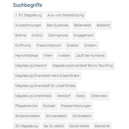
Suchbegriffe
1. FC Magdeburg
Aus- und Weiterbildung
Auszeichnungen
Bad Suderode
Ballenstedt
Biederitz
Brehna
Colbitz
Darlingerode
Engagement
Eröffnung
Friedrichsbrunn
Grieben
Gröbern
Heyrothsberge
intern
Irxleben
Läuft bei Humanas
Magdeburg-Diesdorf
Magdeburg-Olvenstedt Bruno-Taut-Ring
Magdeburg-Olvenstedt Hans-Grade-Straße
Magdeburg-Olvenstedt St.-Josef-Straße
Magdeburg Ulnerstraße
Meisdorf
News
Osterwieck
Pflegebranche
Podcast
Pressemitteilungen
Schackensleben
Schwanebeck
Schönebeck
SC Magdeburg
Sei Du selbst
Social Media
Standorte