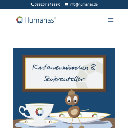
039207 84888-0
info@humanas.de