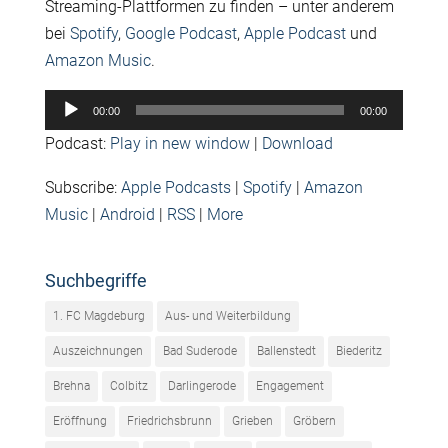
Streaming-Plattformen zu finden – unter anderem
bei
Spotify
,
Google Podcast
,
Apple Podcast
und
Amazon Music
.
Audio-
00:00
00:00
Player
Podcast:
Play in new window
|
Download
Subscribe:
Apple Podcasts
|
Spotify
|
Amazon
Music
|
Android
|
RSS
|
More
Suchbegriffe
1. FC Magdeburg
Aus- und Weiterbildung
Auszeichnungen
Bad Suderode
Ballenstedt
Biederitz
Brehna
Colbitz
Darlingerode
Engagement
Eröffnung
Friedrichsbrunn
Grieben
Gröbern