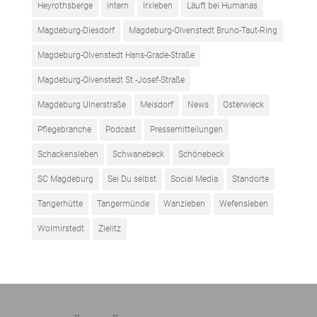
Heyrothsberge
intern
Irxleben
Läuft bei Humanas
Magdeburg-Diesdorf
Magdeburg-Olvenstedt Bruno-Taut-Ring
Magdeburg-Olvenstedt Hans-Grade-Straße
Magdeburg-Olvenstedt St.-Josef-Straße
Magdeburg Ulnerstraße
Meisdorf
News
Osterwieck
Pflegebranche
Podcast
Pressemitteilungen
Schackensleben
Schwanebeck
Schönebeck
SC Magdeburg
Sei Du selbst
Social Media
Standorte
Tangerhütte
Tangermünde
Wanzleben
Wefensleben
Wolmirstedt
Zielitz