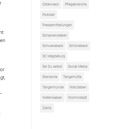
r
Osterwieck
Pflegebranche
Podcast
Pressemitteilungen
nt
Schackensleben
ben
Schwanebeck
Schönebeck
n
SC Magdeburg
Sei Du selbst
Social Media
vor
gt,
Standorte
Tangerhütte
Tangermünde
Wanzleben
–
Wefensleben
Wolmirstedt
Zielitz
d