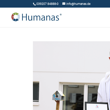
039207 84888-0
info@humanas.de