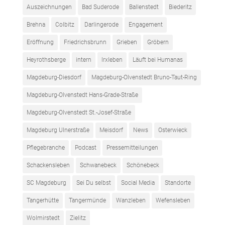
Auszeichnungen
Bad Suderode
Ballenstedt
Biederitz
Brehna
Colbitz
Darlingerode
Engagement
Eröffnung
Friedrichsbrunn
Grieben
Gröbern
Heyrothsberge
intern
Irxleben
Läuft bei Humanas
Magdeburg-Diesdorf
Magdeburg-Olvenstedt Bruno-Taut-Ring
Magdeburg-Olvenstedt Hans-Grade-Straße
Magdeburg-Olvenstedt St.-Josef-Straße
Magdeburg Ulnerstraße
Meisdorf
News
Osterwieck
Pflegebranche
Podcast
Pressemitteilungen
Schackensleben
Schwanebeck
Schönebeck
SC Magdeburg
Sei Du selbst
Social Media
Standorte
Tangerhütte
Tangermünde
Wanzleben
Wefensleben
Wolmirstedt
Zielitz