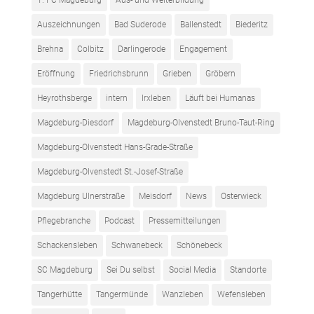
1. FC Magdeburg
Aus- und Weiterbildung
Auszeichnungen
Bad Suderode
Ballenstedt
Biederitz
Brehna
Colbitz
Darlingerode
Engagement
Eröffnung
Friedrichsbrunn
Grieben
Gröbern
Heyrothsberge
intern
Irxleben
Läuft bei Humanas
Magdeburg-Diesdorf
Magdeburg-Olvenstedt Bruno-Taut-Ring
Magdeburg-Olvenstedt Hans-Grade-Straße
Magdeburg-Olvenstedt St.-Josef-Straße
Magdeburg Ulnerstraße
Meisdorf
News
Osterwieck
Pflegebranche
Podcast
Pressemitteilungen
Schackensleben
Schwanebeck
Schönebeck
SC Magdeburg
Sei Du selbst
Social Media
Standorte
Tangerhütte
Tangermünde
Wanzleben
Wefensleben