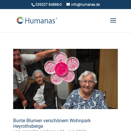
039207 84888-0
info@humanas.de
Bunte Blumen verschönern Wohnpark
Heyrothsberge