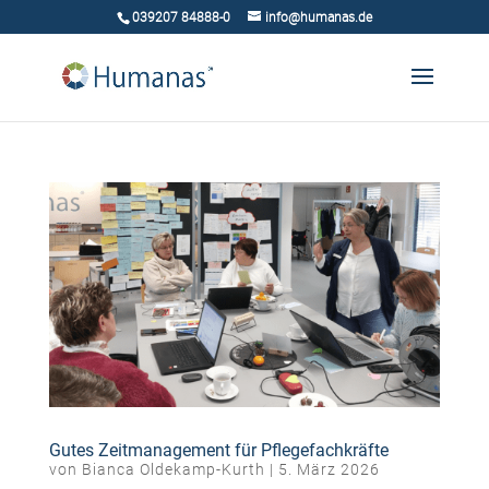
039207 84888-0
info@humanas.de
Gutes Zeitmanagement für Pflegefachkräfte
von
Bianca Oldekamp-Kurth
|
5. März 2026