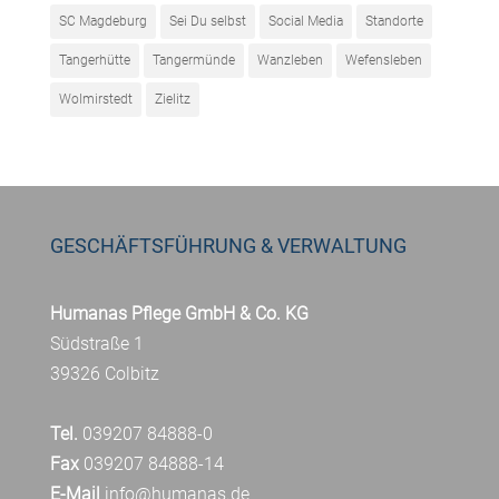
SC Magdeburg
Sei Du selbst
Social Media
Standorte
Tangerhütte
Tangermünde
Wanzleben
Wefensleben
Wolmirstedt
Zielitz
GESCHÄFTSFÜHRUNG & VERWALTUNG
Humanas Pflege GmbH & Co. KG
Südstraße 1
39326 Colbitz
Tel.
039207 84888-0
Fax
039207 84888-14
E-Mail
info@humanas.de