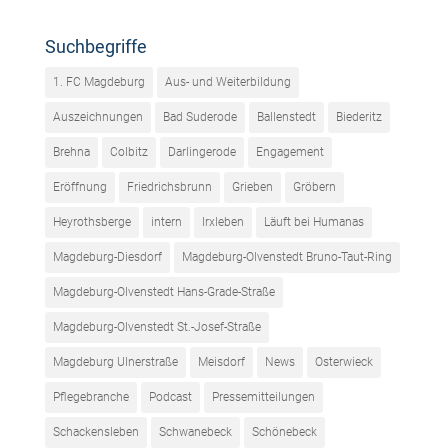
Suchbegriffe
1. FC Magdeburg
Aus- und Weiterbildung
Auszeichnungen
Bad Suderode
Ballenstedt
Biederitz
Brehna
Colbitz
Darlingerode
Engagement
Eröffnung
Friedrichsbrunn
Grieben
Gröbern
Heyrothsberge
intern
Irxleben
Läuft bei Humanas
Magdeburg-Diesdorf
Magdeburg-Olvenstedt Bruno-Taut-Ring
Magdeburg-Olvenstedt Hans-Grade-Straße
Magdeburg-Olvenstedt St.-Josef-Straße
Magdeburg Ulnerstraße
Meisdorf
News
Osterwieck
Pflegebranche
Podcast
Pressemitteilungen
Schackensleben
Schwanebeck
Schönebeck