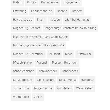
Brehna
Colbitz
Darlingerode
Engagement
Eröffnung
Friedrichsbrunn
Grieben
Gröbern
Heyrothsberge
intern
Irxleben
Läuft bei Humanas
Magdeburg-Diesdorf
Magdeburg-Olvenstedt Bruno-Taut-Ring
Magdeburg-Olvenstedt Hans-Grade-Straße
Magdeburg-Olvenstedt St.-Josef-Straße
Magdeburg Ulnerstraße
Meisdorf
News
Osterwieck
Pflegebranche
Podcast
Pressemitteilungen
Schackensleben
Schwanebeck
Schönebeck
SC Magdeburg
Sei Du selbst
Social Media
Standorte
Tangerhütte
Tangermünde
Wanzleben
Wefensleben
Wolmirstedt
Zielitz