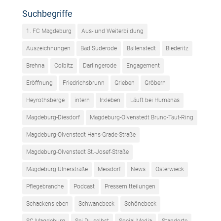
Suchbegriffe
1. FC Magdeburg
Aus- und Weiterbildung
Auszeichnungen
Bad Suderode
Ballenstedt
Biederitz
Brehna
Colbitz
Darlingerode
Engagement
Eröffnung
Friedrichsbrunn
Grieben
Gröbern
Heyrothsberge
intern
Irxleben
Läuft bei Humanas
Magdeburg-Diesdorf
Magdeburg-Olvenstedt Bruno-Taut-Ring
Magdeburg-Olvenstedt Hans-Grade-Straße
Magdeburg-Olvenstedt St.-Josef-Straße
Magdeburg Ulnerstraße
Meisdorf
News
Osterwieck
Pflegebranche
Podcast
Pressemitteilungen
Schackensleben
Schwanebeck
Schönebeck