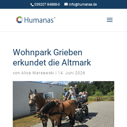
039207 84888-0
info@humanas.de
Wohnpark Grieben
erkundet die Altmark
von
Alica Warsawski
|
14. Juni 2026