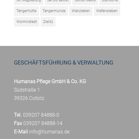
SC Magdeburg
Sei Du selbst
Social Media
Standorte
Tangerhütte
Tangermünde
Wanzleben
Wefensleben
Wolmirstedt
Zielitz
GESCHÄFTSFÜHRUNG & VERWALTUNG
Humanas Pflege GmbH & Co. KG
Südstraße 1
39326 Colbitz
Tel.
039207 84888-0
Fax
039207 84888-14
E-Mail
info@humanas.de