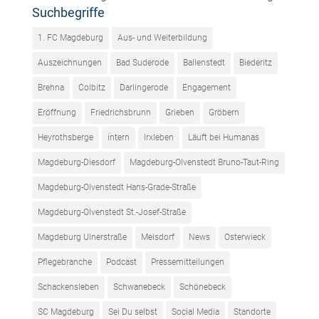
Suchbegriffe
1. FC Magdeburg
Aus- und Weiterbildung
Auszeichnungen
Bad Suderode
Ballenstedt
Biederitz
Brehna
Colbitz
Darlingerode
Engagement
Eröffnung
Friedrichsbrunn
Grieben
Gröbern
Heyrothsberge
intern
Irxleben
Läuft bei Humanas
Magdeburg-Diesdorf
Magdeburg-Olvenstedt Bruno-Taut-Ring
Magdeburg-Olvenstedt Hans-Grade-Straße
Magdeburg-Olvenstedt St.-Josef-Straße
Magdeburg Ulnerstraße
Meisdorf
News
Osterwieck
Pflegebranche
Podcast
Pressemitteilungen
Schackensleben
Schwanebeck
Schönebeck
SC Magdeburg
Sei Du selbst
Social Media
Standorte