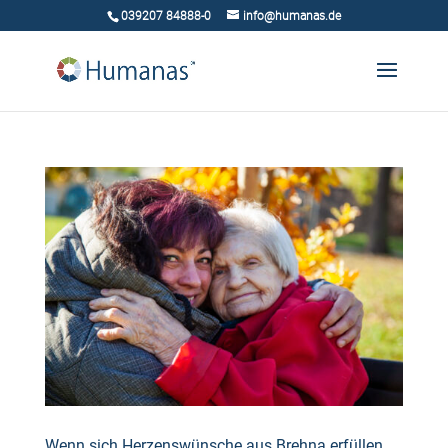
039207 84888-0
info@humanas.de
Wenn sich Herzenswünsche aus Brehna erfüllen