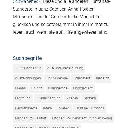
Schwanebeck
. Diese und alle anderen Humanas-
Standorte in ganz Sachsen-Anhalt bieten
Menschen aus der Gemeinde die Möglichkeit
glücklich und selbstbestimmt in ihrer Heimat zu
leben, auch wenn sie auf Hilfe angewiesen sind.
Suchbegriffe
1. FC Magdeburg
Aus- und Weiterbildung
Auszeichnungen
Bad Suderode
Ballenstedt
Biederitz
Brehna
Colbitz
Darlingerode
Engagement
Eröffnung
Friedrichsbrunn
Grieben
Gröbern
Heyrothsberge
intern
Irxleben
Läuft bei Humanas
Magdeburg-Diesdorf
Magdeburg-Olvenstedt Bruno-Taut-Ring