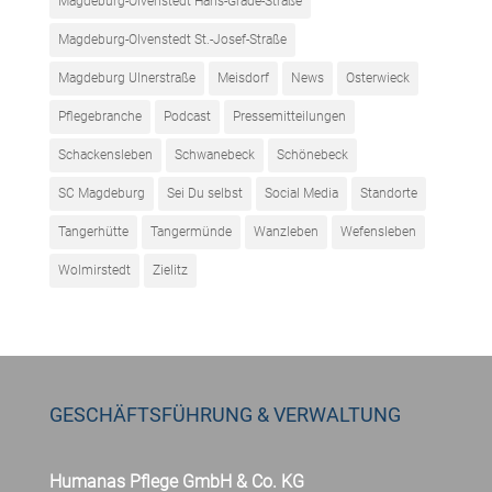
Magdeburg-Olvenstedt Hans-Grade-Straße
Magdeburg-Olvenstedt St.-Josef-Straße
Magdeburg Ulnerstraße
Meisdorf
News
Osterwieck
Pflegebranche
Podcast
Pressemitteilungen
Schackensleben
Schwanebeck
Schönebeck
SC Magdeburg
Sei Du selbst
Social Media
Standorte
Tangerhütte
Tangermünde
Wanzleben
Wefensleben
Wolmirstedt
Zielitz
GESCHÄFTSFÜHRUNG & VERWALTUNG
Humanas Pflege GmbH & Co. KG