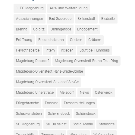
1. FC Magdeburg
Aus- und Weiterbildung
Auszeichnungen
Bad Suderode
Ballenstedt
Biederitz
Brehna
Colbitz
Darlingerode
Engagement
Eröffnung
Friedrichsbrunn
Grieben
Gröbern
Heyrothsberge
intern
Irxleben
Läuft bei Humanas
Magdeburg-Diesdorf
Magdeburg-Olvenstedt Bruno-Taut-Ring
Magdeburg-Olvenstedt Hans-Grade-Straße
Magdeburg-Olvenstedt St.-Josef-Straße
Magdeburg Ulnerstraße
Meisdorf
News
Osterwieck
Pflegebranche
Podcast
Pressemitteilungen
Schackensleben
Schwanebeck
Schönebeck
SC Magdeburg
Sei Du selbst
Social Media
Standorte
Tangerhütte
Tangermünde
Wanzleben
Wefensleben